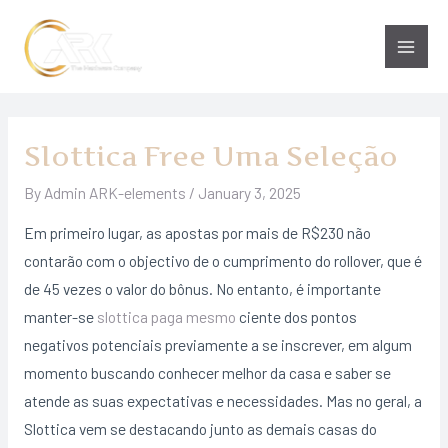
Skip
to
Main
content
Men
Slottica Free Uma Seleção
By
Admin ARK-elements
/
January 3, 2025
Em primeiro lugar, as apostas por mais de R$230 não
contarão com o objectivo de o cumprimento do rollover, que é
de 45 vezes o valor do bônus. No entanto, é importante
manter-se
slottica paga mesmo
ciente dos pontos
negativos potenciais previamente a se inscrever, em algum
momento buscando conhecer melhor da casa e saber se
atende as suas expectativas e necessidades. Mas no geral, a
Slottica vem se destacando junto as demais casas do