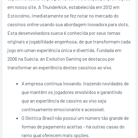
em nosso site. A Thunderkick, estabelecida em 2012 em
Estocolmo, imediatamente se fez notar no mercado do
cassinos online usando sua abordagem inovadora para slots.
Esta desenvolvedora sueca é conhecida por seus temas
originais e jogabilidade engenhosa, de que transformam cada
jogo em uman experiência única e divertida. Fundada em
2006 na Suécia, an Evolution Gaming se destacou por
transformar an experiência destes cassinos ao vivo.
A empresa continua inovando, trazendo novidades de
que mantêm os jogadores envolvidos e garantindo
que an experiência de cassino ao vivo seja
continuamente emocionante e acessível.
O Slottica Brasil não possui um número tão grande de
formas de pagamento aceitas – há outras casas do
ramo qual oferecem mais opções.