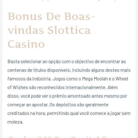
Bonus De Boas-
vindas Slottica
Casino
Basta selecionar an opção com o objectivo de encontrar as
centenas de títulos disponíveis, incluindo alguns destes mais
famosos da indústria. Jogos como o Mega Moolah e o Wheel
of Wishes são reconhecidos internacionalmente. Além
disso, você pode ver o prêmio amontoado antes mesmo por
começar an apostar. Os depósitos são geralmente
creditados na hora, permitindo qual você comece a jogar sem
moleza.