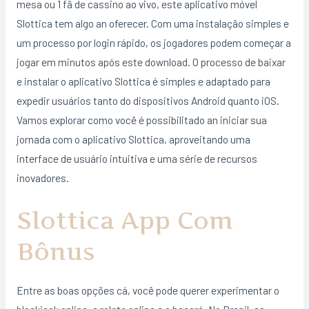
mesa ou 1 fã de cassino ao vivo, este aplicativo móvel
Slottica tem algo an oferecer. Com uma instalação simples e
um processo por login rápido, os jogadores podem começar a
jogar em minutos após este download. O processo de baixar
e instalar o aplicativo Slottica é simples e adaptado para
expedir usuários tanto do dispositivos Android quanto iOS.
Vamos explorar como você é possibilitado an iniciar sua
jornada com o aplicativo Slottica, aproveitando uma
interface de usuário intuitiva e uma série de recursos
inovadores.
Slottica App Com
Bônus
Entre as boas opções cá, você pode querer experimentar o