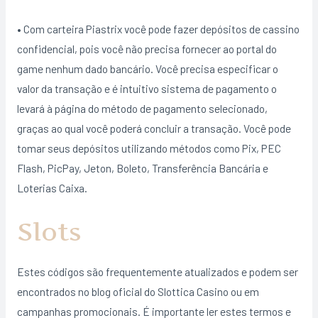
• Com carteira Piastrix você pode fazer depósitos de cassino
confidencial, pois você não precisa fornecer ao portal do
game nenhum dado bancário. Você precisa especificar o
valor da transação e é intuitivo sistema de pagamento o
levará à página do método de pagamento selecionado,
graças ao qual você poderá concluir a transação. Você pode
tomar seus depósitos utilizando métodos como Pix, PEC
Flash, PicPay, Jeton, Boleto, Transferência Bancária e
Loterias Caixa.
Slots
Estes códigos são frequentemente atualizados e podem ser
encontrados no blog oficial do Slottica Casino ou em
campanhas promocionais. É importante ler estes termos e