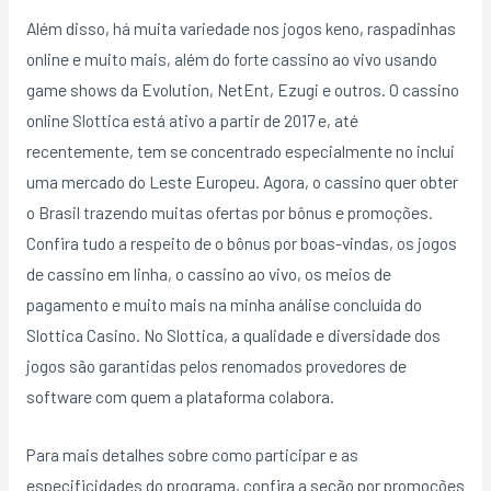
Além disso, há muita variedade nos jogos keno, raspadinhas
online e muito mais, além do forte cassino ao vivo usando
game shows da Evolution, NetEnt, Ezugi e outros. O cassino
online Slottica está ativo a partir de 2017 e, até
recentemente, tem se concentrado especialmente no inclui
uma mercado do Leste Europeu. Agora, o cassino quer obter
o Brasil trazendo muitas ofertas por bônus e promoções.
Confira tudo a respeito de o bônus por boas-vindas, os jogos
de cassino em linha, o cassino ao vivo, os meios de
pagamento e muito mais na minha análise concluída do
Slottica Casino. No Slottica, a qualidade e diversidade dos
jogos são garantidas pelos renomados provedores de
software com quem a plataforma colabora.
Para mais detalhes sobre como participar e as
especificidades do programa, confira a seção por promoções