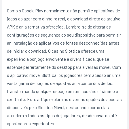
Como o Google Play normalmente não permite aplicativos de
jogos do azar com dinheiro real, o download direto do arquivo
APK é an alternativa oferecida. Lembre-se de alterar as
configurações de segurança do seu dispositivo para permitir
an instalação de aplicativos de fontes desconhecidas antes
de iniciar o download. O casino Slottica oferece uma
experiência por jogo envolvente e diversificada, que se
estende perfeitamente do desktop para a versão móvel. Com
o aplicativo móvel Slottica, os jogadores têm acesso an uma
vasta gama de opções de apostas ao alcance dos dedos,
transformando qualquer espaço em um cassino dinâmico e
excitante. Este artigo explora as diversas opções de apostas
disponíveis pelo Slottica Móvel, destacando como elas
atendem a todos os tipos de jogadores, desde novatos até
apostadores experientes.