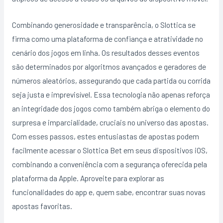
Combinando generosidade e transparência, o Slottica se
firma como uma plataforma de confiança e atratividade no
cenário dos jogos em linha. Os resultados desses eventos
são determinados por algoritmos avançados e geradores de
números aleatórios, assegurando que cada partida ou corrida
seja justa e imprevisível. Essa tecnologia não apenas reforça
an integridade dos jogos como também abriga o elemento do
surpresa e imparcialidade, cruciais no universo das apostas.
Com esses passos, estes entusiastas de apostas podem
facilmente acessar o Slottica Bet em seus dispositivos iOS,
combinando a conveniência com a segurança oferecida pela
plataforma da Apple. Aproveite para explorar as
funcionalidades do app e, quem sabe, encontrar suas novas
apostas favoritas.