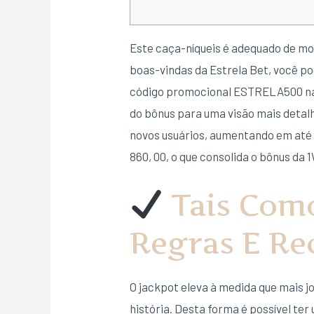
Este caça-níqueis é adequado de mo
boas-vindas da Estrela Bet, você po
código promocional ESTRELA500 na ho
do bônus para uma visão mais detal
novos usuários, aumentando em até 5
860, 00, o que consolida o bônus da
Tais Como
Regras E Re
O jackpot eleva à medida que mais 
história. Desta forma é possível te