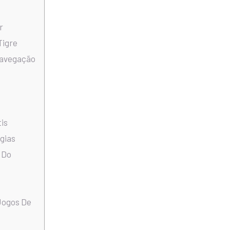
r
Tigre
Navegação
is
gias
s Do
Jogos De