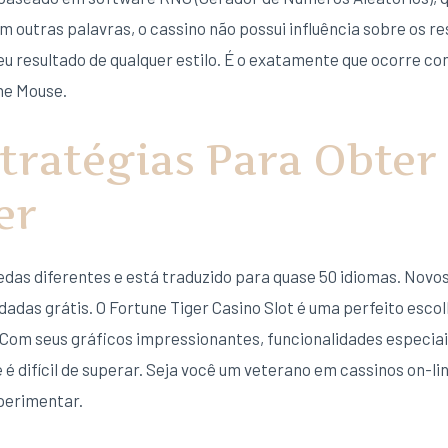
 outras palavras, o cassino não possui influência sobre os re
 seu resultado de qualquer estilo. É o exatamente que ocorre c
une Mouse.
tratégias Para Obter
er
edas diferentes e está traduzido para quase 50 idiomas. Nov
dadas grátis. O Fortune Tiger Casino Slot é uma perfeito esco
. Com seus gráficos impressionantes, funcionalidades especiais
é difícil de superar. Seja você um veterano em cassinos on-li
perimentar.