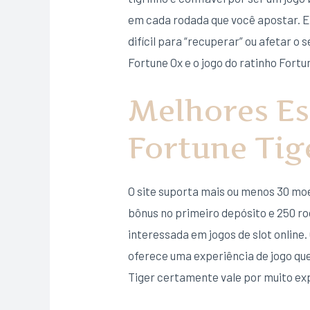
em cada rodada que você apostar. Em
difícil para “recuperar” ou afetar o
Fortune Ox e o jogo do ratinho Fort
Melhores Es
Fortune Tig
O site suporta mais ou menos 30 mo
bônus no primeiro depósito e 250 ro
interessada em jogos de slot online
oferece uma experiência de jogo que 
Tiger certamente vale por muito ex