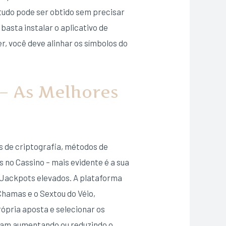
 tudo pode ser obtido sem precisar
basta instalar o aplicativo de
r, você deve alinhar os símbolos do
 – As Melhores
s de criptografia, métodos de
 no Cassino – mais evidente é a sua
m Jackpots elevados. A plataforma
Chamas e o Sextou do Véio,
ópria aposta e selecionar os
alham aumentando ou reduzindo o