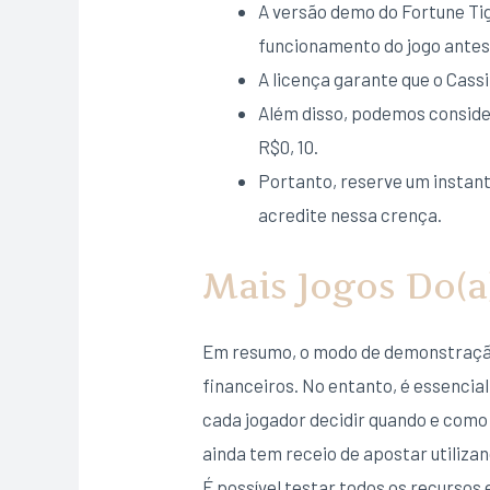
A versão demo do Fortune Tig
funcionamento do jogo antes 
A licença garante que o Cassi
Além disso, podemos consider
R$0, 10.
Portanto, reserve um instant
acredite nessa crença.
Mais Jogos Do(a
Em resumo, o modo de demonstração 
financeiros. No entanto, é essencia
cada jogador decidir quando e como
ainda tem receio de apostar utilizan
É possível testar todos os recursos 