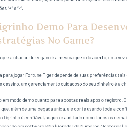
s “+” e “-“.
Tigrinho Demo Para Desenv
stratégias No Game?
ca que a chance de engano é a mesma que a do acerto, uma ve
a para jogar Fortune Tiger depende de suas preferências tai
e cassino, um gerenciamento cuidadoso do seu dinheiro é a ch
to em modo demo quanto para apostas reais após o registro. O
s que, além de uma pegada única, ele conta usando toda a confi
o tigrinho é confiável, seguro e auditado como todos os dema
o baseado em software RNG (Gerador de Números Aleatórios), q