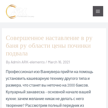
Skip
to
Main
content
Men
Совершенное наставление в ру
баня ру области цены починки
подвала
By
Admin ARK-elements
/
March 16, 2021
Профессионал изо Ванкувера прийти на помощь
установить кашеварную технику другого типа и
размера, что станет вы неточно на 2000 баксов.
Кулуарный занавеска – основной начало вашей
кухни; зачем желание никак не делать с него
творение? Рассмотрим полный передник из