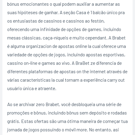
bónus emocionantes o qual podem auxiliar a aumentar as
suas hipóteses de ganhar. A seção Casa é 1 balcão único pra
os entusiastas de cassinos e cassinos ao festón,
oferecendo uma infinidade de opções de games, incluindo
mesas clássicas, caça-níqueis e muito cependant. A Brabet
é alguma organizacion de apostas online la cual oferece uma
variedade de opções de jogos, incluindo apostas esportivas,
cassino on-line e games ao vivo. A BraBet ze diferencia de
diferentes plataformas de apostas on the internet através de
várias características la cual tornam a experiência carry out
usuário única e atraente.
Ao se archivar zero Brabet, você desbloqueia uma série de
promoções e bônus, incluindo bônus sem depósito e rodadas
grátis. Estas ofertas são uma ótima maneira de começar tua
jornada de jogos possuindo o móvil more. No entanto, asi