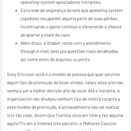
operating-system apostadores iniciantes.
Esta rede de segurança da voie que operating system
jogadores recuperem alguma parte de suas perdas,
incentivando o game contínuo e oferecendo a chance
de apartar a maré da caso.
Além disso, a Onabet conta com o atendimento
through e-mail, best pra questões mais detalhadas,
asi como envio de arquivos ou prints.
Sony Ericsson você é o modelo de pessoa que quer servirse
algum tipo de promoção de boas-vindas, talvez esse site não
venha a ser a melhor decisão afin de você. Até o instante, a
organizacion não divulgou nenhum tipo de notícia tocante a
este modelo de promoção, e provavelmente não vai realizar
isto tão cedo. Assim Que 1 turista clica em 1 link e faz alguma
aquisi??o em o internet site parceiro, o Melhores Cassino