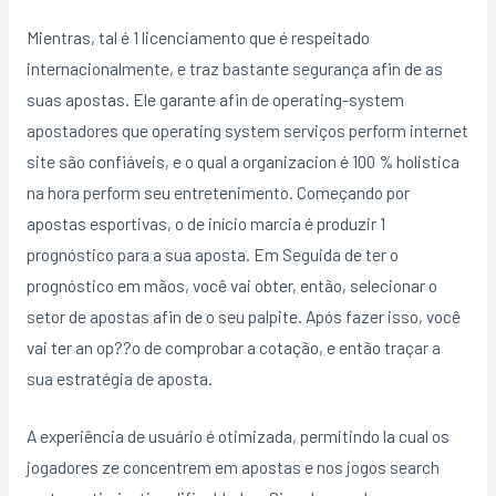
Mientras, tal é 1 licenciamento que é respeitado
internacionalmente, e traz bastante segurança afin de as
suas apostas. Ele garante afin de operating-system
apostadores que operating system serviços perform internet
site são confiáveis, e o qual a organizacion é 100 % holistica
na hora perform seu entretenimento. Começando por
apostas esportivas, o de início marcia é produzir 1
prognóstico para a sua aposta. Em Seguida de ter o
prognóstico em mãos, você vai obter, então, selecionar o
setor de apostas afin de o seu palpite. Após fazer isso, você
vai ter an op??o de comprobar a cotação, e então traçar a
sua estratégia de aposta.
A experiência de usuário é otimizada, permitindo la cual os
jogadores ze concentrem em apostas e nos jogos search