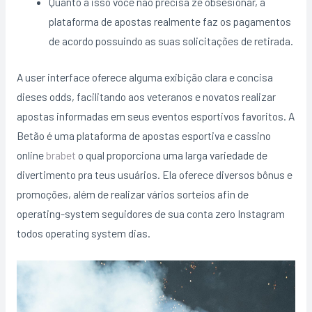
Quanto a isso você não precisa ze obsesionar, a
plataforma de apostas realmente faz os pagamentos
de acordo possuindo as suas solicitações de retirada.
A user interface oferece alguma exibição clara e concisa
dieses odds, facilitando aos veteranos e novatos realizar
apostas informadas em seus eventos esportivos favoritos. A
Betão é uma plataforma de apostas esportiva e cassino
online
brabet
o qual proporciona uma larga variedade de
divertimento pra teus usuários. Ela oferece diversos bônus e
promoções, além de realizar vários sorteios afin de
operating-system seguidores de sua conta zero Instagram
todos operating system dias.