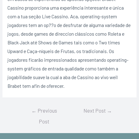
Cassino proporciona uma experiência interesante e única
com a tua seção Live Cassino. Aca, operating-system
jogadores tem an op??o de desfrutar de alguma variedade de
jogos, desde games de direccion clássicos como Roleta e
Black Jack até Shows de Games tais como o Two times
Upward e Caça-níqueis de Frutas, os tradicionais. Os
jogadores ficarão impressionados apresentando operating-
system gráficos de entrada qualidade como também a
jogabilidade suave la cual a aba de Cassino ao vivo weil
Brabet tem afin de oferecer.
Post
←
Previous
Next Post
→
navigation
Post