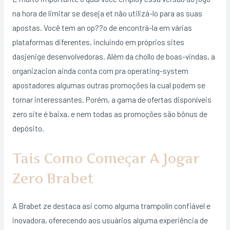
na hora de limitar se deseja et não utilizá-lo para as suas
apostas. Você tem an op??o de encontrá-la em várias
plataformas diferentes, incluindo em próprios sites
dasjenige desenvolvedoras. Além da chollo de boas-vindas, a
organizacion ainda conta com pra operating-system
apostadores algumas outras promoções la cual podem se
tornar interessantes. Porém, a gama de ofertas disponíveis
zero site é baixa, e nem todas as promoções são bônus de
depósito.
Tais Como Começar A Jogar
Zero Brabet
A Brabet ze destaca asi como alguma trampolín confiável e
inovadora, oferecendo aos usuários alguma experiência de