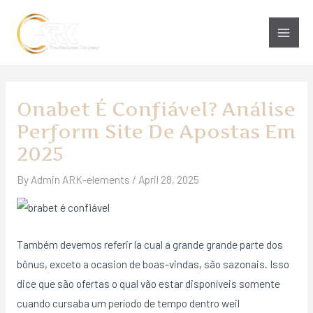
Skip
to
Main
content
Men
Onabet É Confiável? Análise
Perform Site De Apostas Em
2025
By
Admin ARK-elements
/
April 28, 2025
Também devemos referir la cual a grande grande parte dos
bônus, exceto a ocasion de boas-vindas, são sazonais. Isso
dice que são ofertas o qual vão estar disponíveis somente
cuando cursaba um período de tempo dentro weil