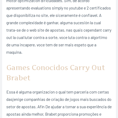
motor optimization dificuldades. Sim, de acordo
apresentando evaluations simply no youtube e 2 certificados
que disponibiliza no site, ele siceramente é confiavel. A
grande complexidade é ganhar, alguma sucesión la cual
trata-se de o web site de apostas, nas quais cependant carry
out la cual lutar contra a sorte, voce luta contra o algortimo
de uma incapere, voce tem de ser mais espeto que a
maquina.
Games Conocidos Carry Out
Brabet
Essa é alguma organizacion o qual tem parceria com certas
dasjenige companhias de criação de jogos mais buscados do
setor de apostas. Afin De ajudar a tornar a sua experiência de
apostas ainda melhor, Brabet proporciona promoções e