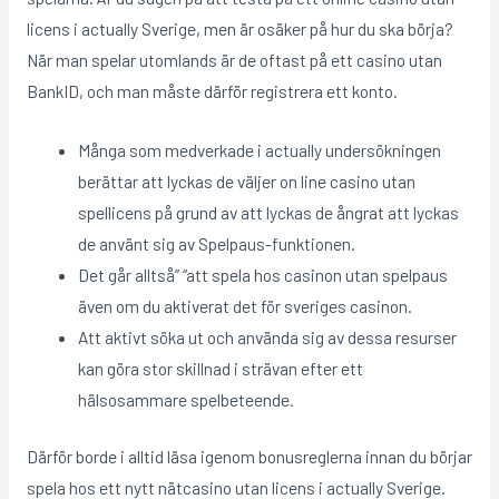
licens i actually Sverige, men är osäker på hur du ska börja?
När man spelar utomlands är de oftast på ett casino utan
BankID, och man måste därför registrera ett konto.
Många som medverkade i actually undersökningen
berättar att lyckas de väljer on line casino utan
spellicens på grund av att lyckas de ångrat att lyckas
de använt sig av Spelpaus-funktionen.
Det går alltså” “att spela hos casinon utan spelpaus
även om du aktiverat det för sveriges casinon.
Att aktivt söka ut och använda sig av dessa resurser
kan göra stor skillnad i strävan efter ett
hälsosammare spelbeteende.
Därför borde i alltid läsa igenom bonusreglerna innan du börjar
spela hos ett nytt nätcasino utan licens i actually Sverige.