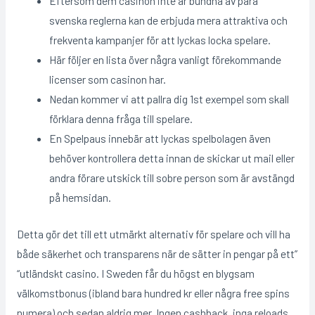
Eftersom dem casinon inte är bundna av para
svenska reglerna kan de erbjuda mera attraktiva och
frekventa kampanjer för att lyckas locka spelare.
Här följer en lista över några vanligt förekommande
licenser som casinon har.
Nedan kommer vi att pallra dig 1st exempel som skall
förklara denna fråga till spelare.
En Spelpaus innebär att lyckas spelbolagen även
behöver kontrollera detta innan de skickar ut mail eller
andra förare utskick till sobre person som är avstängd
på hemsidan.
Detta gör det till ett utmärkt alternativ för spelare och vill ha
både säkerhet och transparens när de sätter in pengar på ett”
“utländskt casino. I Sweden får du högst en blygsam
välkomstbonus (ibland bara hundred kr eller några free spins
numera) och sedan aldrig mer. Ingen cashback, inga reloads,