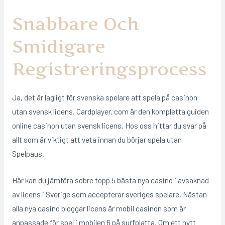
Snabbare Och
Smidigare
Registreringsprocess
Ja, det är lagligt för svenska spelare att spela på casinon
utan svensk licens. Cardplayer. com är den kompletta guiden
online casinon utan svensk licens. Hos oss hittar du svar på
allt som är viktigt att veta innan du börjar spela utan
Spelpaus.
Här kan du jämföra sobre topp 5 bästa nya casino i avsaknad
av licens i Sverige som accepterar sveriges spelare. Nästan
alla nya casino bloggar licens är mobil casinon som är
anpassade för spel i mobilen 6 på surfplatta. Om ett nytt