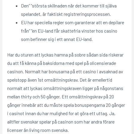
Den” “största skillnaden när det kommer till själva
spelandet, är faktiskt registreringsprocessen.
EU har speciella regler som garanterar att en depilare
från” “en EU-land får skattefria vinster hos casino
som befinner sig i ett annat EU-land.
Har du oturen att lyckas hamna på sobre sådan sida riskerar
du att få känna på baksidorna med spel på olicensierade
casinon. Normalt har bonusarna på ett casino i avsaknad av
spelstopp även 1st omsättningskrav. Det är emellertid
normalt att lyckas omsättningskraven ligger på någonstans
mellan thirty och 50 gånger. Ett omsättningskrav på 20
gånger innebär att du måste spela bonuspengarna 20 gånger
i casinot innan du har mulighed for at göra ett uttag. Ja,
alltfler svenskar spelar på casinon som har andra förare
licenser än living room svenska.