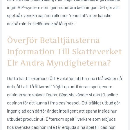
inget VIP-system som ger monetära belöningar. Det gör att
spel på svenska casinon blir mer “renodlat”, men kanske
också mindre belönande på lång sikt.
Överför Betaltjänsterna
Information Till Skatteverket
Elr Andra Myndigheterna?
Detta har till exempel fått Evolution att hamna i blåsväder då
det gått att få åtkomst” “right up until deras spel genom
casinon som saknar licens. Givetvis vänder vi oss till online
casinon för att kunna filma casinospel. Ett tråkigt utbud gör
ingen glad och därför är det intelligent att spana inside hur
utbudet producir ut. Eftersom speltillverkare som erbjuds
hos svenska casinon inte får erbjuda sina spel till casinon