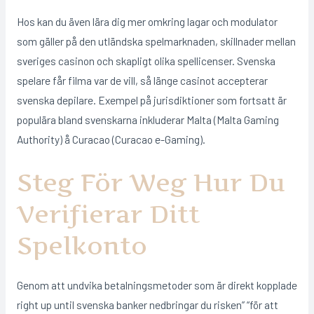
Hos kan du även lära dig mer omkring lagar och modulator
som gäller på den utländska spelmarknaden, skillnader mellan
sveriges casinon och skapligt olika spellicenser. Svenska
spelare får filma var de vill, så länge casinot accepterar
svenska depilare. Exempel på jurisdiktioner som fortsatt är
populära bland svenskarna inkluderar Malta (Malta Gaming
Authority) å Curacao (Curacao e-Gaming).
Steg För Weg Hur Du
Verifierar Ditt
Spelkonto
Genom att undvika betalningsmetoder som är direkt kopplade
right up until svenska banker nedbringar du risken” “för att