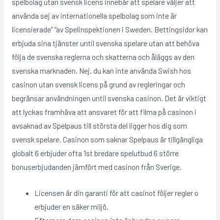
spelbolag utan svensk licens innebär att spelare väljer att
använda sej av internationella spelbolag som inte är
licensierade” “av Spelinspektionen i Sweden. Bettingsidor kan
erbjuda sina tjänster until svenska spelare utan att behöva
följa de svenska reglerna och skatterna och åläggs av den
svenska marknaden. Nej, du kan inte använda Swish hos
casinon utan svensk licens på grund av regleringar och
begränsar användningen until svenska casinon. Det är viktigt
att lyckas framhäva att ansvaret för att filma på casinon i
avsaknad av Spelpaus till största del ligger hos dig som
svensk spelare. Casinon som saknar Spelpaus är tillgängliga
globalt 6 erbjuder ofta 1st bredare spelutbud 6 större
bonuserbjudanden jämfört med casinon från Sverige.
Licensen är din garanti för att casinot följer regler o
erbjuder en säker miljö.