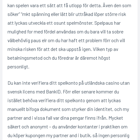
kan spelen vara ett sätt att få utlopp för detta. Även den som
söker” “mkt spänning eller lätt blir uttråkad löper större risk
att lyckas utveckla ett osunt spelmönster. Spelpaus har
mulighed for med fördel användas om du bara vill ta sobre
välbehövlig paus elr om du har haft ett problem förr och vill
minska risken för att det ska uppstå igen. Vilken typ av
betalningsmetod och du föredrar är däremot högst
personligt.
Du kan inte verifiera ditt spelkonto på utländska casino utan
svensk licens med BankID. Förr eller senare kommer du
istället behöva verifiera ditt spelkonto genom att lyckas
manuellt bifoga dokument som styrker din identitet, och my
partner and i vissa fall var dina pengar finns ifrån. Mycket
säkert och anonymt – du använder kontanter i praktiken om
du köper kupongen my partner and i butik, så ingen personlig