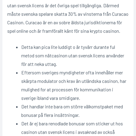
utan svensk licens är det övriga spel tillgängliga. Därmed
måste svenska spelare skatta 30% av vinsterna från Curacao
Casinon. Curacao är en av sobre äldsta jurisdiktionerna för
spel online och är framförallt känt för sina krypto casinon.
Detta kan pica lite luddigt o är tyvärr durante ful
metod som nätcasinon utan svensk licens använder
för att neka uttag.
Eftersom sveriges myndigheter ofta innehåller mer
skärpta modulator och krav än utländska casinon, har
mulighed for at processen för kommunikation i
sverige ibland vara smidigare.
Det handlar inte bara om större välkomstpaket med
bonusar på flera insättningar.
Det är ej bara renodlade bonusar som sticker ut hos
casinon utan svensk licens i avsaknad av också