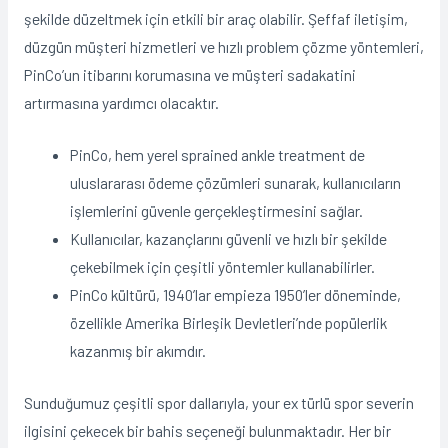
şekilde düzeltmek için etkili bir araç olabilir. Şeffaf iletişim,
düzgün müşteri hizmetleri ve hızlı problem çözme yöntemleri,
PinCo’un itibarını korumasına ve müşteri sadakatini
artırmasına yardımcı olacaktır.
PinCo, hem yerel sprained ankle treatment de
uluslararası ödeme çözümleri sunarak, kullanıcıların
işlemlerini güvenle gerçekleştirmesini sağlar.
Kullanıcılar, kazançlarını güvenli ve hızlı bir şekilde
çekebilmek için çeşitli yöntemler kullanabilirler.
PinCo kültürü, 1940’lar empieza 1950’ler döneminde,
özellikle Amerika Birleşik Devletleri’nde popülerlik
kazanmış bir akımdır.
Sunduğumuz çeşitli spor dallarıyla, your ex türlü spor severin
ilgisini çekecek bir bahis seçeneği bulunmaktadır. Her bir