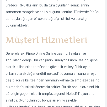
üreteci (RNG) kullanır, bu da tüm oyunların sonuçlarının
tamamen rastgele ve adil olduğunu kanıtlar. Türkiye’de PinCo
sanatıyla uğraşan birçok fotoğrafçı, stilist ve sanatçı
bulunmaktadır.
Müşteri Hizmetleri
Genel olarak, Pinco Online On line casino, faydalar ve
zorlukların dengeli bir karışımını sunuyor. Pinco Casino, genel
olarak kullanıcıları tarafından güvenilir ve keyifli bir oyun
ortamı olarak değerlendirilmektedir. Oyuncular, sunulan oyun
çeşitliliği ve kalitesinden memnun kalmakta empieza casino
hizmetlerini sık sık önermektedirler. Bu tür bonuslar, sınırlı bir
süre için geçerli olabilir empieza genellikle belirli oyunlarla
sınırlıdır. Oyuncuların bu bonusları en iyi şekilde
kullanabilmeleri için, hangi oyunlarda geçerli olduğunu ve eine