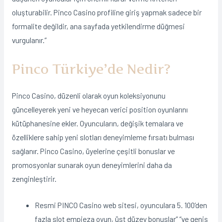
oluşturabilir. Pinco Casino profiline giriş yapmak sadece bir
formalite değildir, ana sayfada yetkilendirme düğmesi
vurgulanır.”
Pinco Türkiye’de Nedir?
Pinco Casino, düzenli olarak oyun koleksiyonunu
güncelleyerek yeni ve heyecan verici position oyunlarını
kütüphanesine ekler. Oyuncuların, değişik temalara ve
özelliklere sahip yeni slotları deneyimleme fırsatı bulması
sağlanır. Pinco Casino, üyelerine çeşitli bonuslar ve
promosyonlar sunarak oyun deneyimlerini daha da
zenginleştirir.
Resmi PINCO Casino web sitesi, oyunculara 5. 100’den
fazla slot empieza oyun, üst düzey bonuslar” “ve geniş