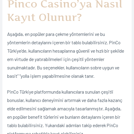
Pinco Casino’ya Nasıl
Kayıt Olunur?
Aşağıda, en popüler para çekme yöntemlerini ve bu
yöntemlerin detaylarını içeren bir tablo bulabilirsiniz. PinCo
Türkiye’de, kullanıcıların hesaplarına güvenli ve hızlı bir şekilde
em virtude de yatırabilmeleri için çeşitli yöntemler
sunulmaktadır. Bu seçenekler, kullanıcıların sobre uygun ve
basit” “yolla işlem yapabilmesine olanak tanır.
PinCo Türkiye platformunda kullanıcılara sunulan çeşitli
bonuslar, kullanıcı deneyimini artırmak ve daha fazla kazanç
elde edilmesini sağlamak amacıyla tasarlanmıştır. Aşağıda,
en popüler benefit türlerini ve bunların detaylarını içeren bir
tablo bulabilirsiniz. Yukarıdaki adımları takip ederek PinCo
platformuna rahatlıkla kayıt olabilirsiniz.