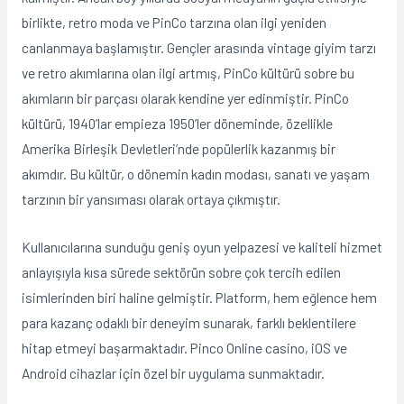
birlikte, retro moda ve PinCo tarzına olan ilgi yeniden
canlanmaya başlamıştır. Gençler arasında vintage giyim tarzı
ve retro akımlarına olan ilgi artmış, PinCo kültürü sobre bu
akımların bir parçası olarak kendine yer edinmiştir. PinCo
kültürü, 1940’lar empieza 1950’ler döneminde, özellikle
Amerika Birleşik Devletleri’nde popülerlik kazanmış bir
akımdır. Bu kültür, o dönemin kadın modası, sanatı ve yaşam
tarzının bir yansıması olarak ortaya çıkmıştır.
Kullanıcılarına sunduğu geniş oyun yelpazesi ve kaliteli hizmet
anlayışıyla kısa sürede sektörün sobre çok tercih edilen
isimlerinden biri haline gelmiştir. Platform, hem eğlence hem
para kazanç odaklı bir deneyim sunarak, farklı beklentilere
hitap etmeyi başarmaktadır. Pinco Online casino, iOS ve
Android cihazlar için özel bir uygulama sunmaktadır.