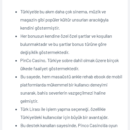
Türkiye’de bu akım daha çok sinema, müzik ve
magazin gibi popüler kültür unsurları aracılığıyla
kendini göstermiştir.
Her bonusun kendine özel özel şartlar ve koşulları
bulunmaktadır ve bu şartlar bonus türüne göre
değişiklik göstermektedir.
PinCo Casino, Türkiye sobre dahil olmak üzere birçok
ülkede faaliyet göstermektedir.
Bu sayede, hem masaüstü ankle rehab ebook de mobil
platformlarda mükemmel bir kullanıcı deneyimi
sunarak, bahis severlerin vazgeçilmezi haline
gelmiştir.
Türk Lirası ile işlem yapma seçeneği, özellikle
Türkiye’deki kullanıcılar için büyük bir avantajdır.
Bu destek kanalları sayesinde, Pinco Casino’da oyun