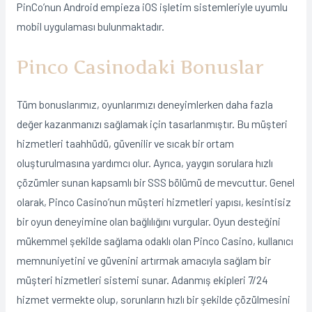
PinCo’nun Android empieza iOS işletim sistemleriyle uyumlu
mobil uygulaması bulunmaktadır.
Pinco Casinodaki Bonuslar
Tüm bonuslarımız, oyunlarımızı deneyimlerken daha fazla
değer kazanmanızı sağlamak için tasarlanmıştır. Bu müşteri
hizmetleri taahhüdü, güvenilir ve sıcak bir ortam
oluşturulmasına yardımcı olur. Ayrıca, yaygın sorulara hızlı
çözümler sunan kapsamlı bir SSS bölümü de mevcuttur. Genel
olarak, Pinco Casino’nun müşteri hizmetleri yapısı, kesintisiz
bir oyun deneyimine olan bağlılığını vurgular. Oyun desteğini
mükemmel şekilde sağlama odaklı olan Pinco Casino, kullanıcı
memnuniyetini ve güvenini artırmak amacıyla sağlam bir
müşteri hizmetleri sistemi sunar. Adanmış ekipleri 7/24
hizmet vermekte olup, sorunların hızlı bir şekilde çözülmesini