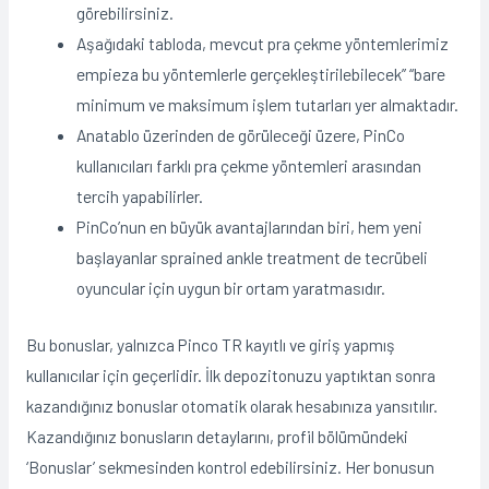
görebilirsiniz.
Aşağıdaki tabloda, mevcut pra çekme yöntemlerimiz
empieza bu yöntemlerle gerçekleştirilebilecek” “bare
minimum ve maksimum işlem tutarları yer almaktadır.
Anatablo üzerinden de görüleceği üzere, PinCo
kullanıcıları farklı pra çekme yöntemleri arasından
tercih yapabilirler.
PinCo’nun en büyük avantajlarından biri, hem yeni
başlayanlar sprained ankle treatment de tecrübeli
oyuncular için uygun bir ortam yaratmasıdır.
Bu bonuslar, yalnızca Pinco TR kayıtlı ve giriş yapmış
kullanıcılar için geçerlidir. İlk depozitonuzu yaptıktan sonra
kazandığınız bonuslar otomatik olarak hesabınıza yansıtılır.
Kazandığınız bonusların detaylarını, profil bölümündeki
‘Bonuslar’ sekmesinden kontrol edebilirsiniz. Her bonusun