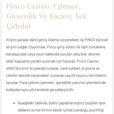
Pinco Casino: Eğlence,
Güvenlik Ve Kazanç Tek
Çatıda!
Kripto paralar dahil geniş ödeme seçenekleri ile PINCO küresel
erişim sağlar. Oyuncular, Pinco giriş süreci ile ilgili zorluklarla
karşılaşsalar veya oyun hakkında soruları olsa bile, destek
ekibi kapsamlı yardım sunmak için hazırdır. Pinco Casino,
etkili iletişimi ön planda tutarak, canlı sohbet, e-posta ve
telefon destek seçenekleri sunarak çeşitli oyuncu tercihlerini
karşılar. Para çekme işlemleri, genellikle yatırma işlemlerinde
kullanılan aynı yöntemlerle gerçekleştirilir.
Aşağıdaki tabloda, bahis yapabileceğiniz popüler spor
dallarını ve her birinin kendi içinde sunduğu çeşitliliği