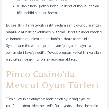
Kullanıcıların işlem süreleri ve ücretler konusunda da
bilgi sahibi olmaları önemlidir.
Bu çeşitlilik, farklı tercih ve ihtiyaçlara sahip oyuncularımızın
rahatlıkla afin de çekebilmesini sağlar. Ücretsiz döndürmeleri
ve bonusları etkinleştirirken, bahis dikkate alınmalıdır.
Oyuncuların the woman promosyon için şartları ayrı ayrı
belirtmeleri tavsiye edilir. Mevcut program ve katılım kuralları
web sitesinde ayrıntılı olarak açıklanmaktadır.
Pinco Casino’da
Mevcut Oyun Türleri
Tüm bu oyunlar, dünyanın önde gelen oyun sağlayıcıları
tarafından desteklenmektedir. Bu sayede, kullanıcılar ankle