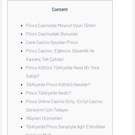
Content
Pinco Casino’da Mevcut Oyun Türleri
Pinco Casinodaki Bonuslar
Canlı Casino Oyunları Pinco
Pinco Casino: Eğlence, Güvenlik Ve
Kazanç Tek Çatıda!
Pinco Kültürü Türkiye’de Nasıl Bir Yere
Sahip?
Türkiye’de Pinco Kültürü Nasıldır?
Pinco Türkiye’de Nedir?
Pinco Online Casino Giriş: En İyi Casino
Deneyimi Için Tıklayın
Müşteri Hizmetleri
Türkiye’de Pinco Sanatıyla Ilgili Etkinlikler
Yapılıyor Mu?