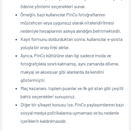
ödeme yöntemi seçenekleri sunar.
Örneğin, bazı kullanıcılar PinCo fotoğraflarının
müstehcen veya uygunsuz olarak nitelendirilmesi
nedeniyle hesaplarının askıya alındığını belirtmektedir.
Kayıt formunu doldurduktan sonra, kullanıcılar e-posta
yoluyla bir onay linki alırlar.
Ayrıca, PinCo kültürüne olan ilgi sadece moda ve
fotoğrafçılıkla sınırlı kalmamış, aynı zamanda dövme,
makyaj ve aksesuar gibi alanlarda da kendini
göstermiştir.
Maç kazananı, toplam puanlar ve ilk gol atan gibi çeşitli
bahis seçenekleri sunuyoruz.
Diğer bir şikayet konusu ise, PinCo paylaşımlarının bazı
sosyal medya politikalarına uymaması ve bu nedenle
içeriklerin kaldırılmasıdır.