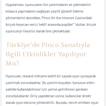
Uygulaması, oyuncuların fon yatırmalarını ve çekmelerini
kolayca yapmalarını sağlayan çeşitli güvenli ödeme
yöntemlerini destekler. Pinco On the internet Casino’daki
birçok heyecan verici teklif arasında popüler” “slotlar, birçok
oyuncunun favorisi olarak öne çıkmaktadır.
Türkiye’de Pinco Sanatıyla
Ilgili Etkinlikler Yapılıyor
Mu?
Oyuncular, reward miktarını belirli bir sayıda oyun oynayarak
çevirmek zorundadırlar. Bu çevrim koşulları, bonusun etkin
şekilde kullanılabilmesi için yerine getirilmesi gereken
zorunluluklardır. Giriş yapıldıktan sonra, kullanıcılar direkt
olarak oyun lobisine yönlendirilir. Burada, tercih ettikleri oyun