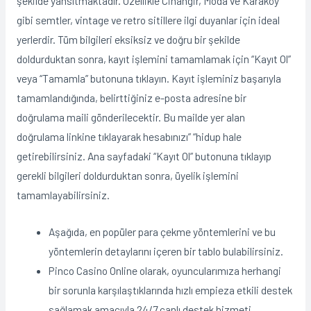
şekilde yansıtmaktadır. Özellikle Cihangir, Moda ve Karaköy
gibi semtler, vintage ve retro sitillere ilgi duyanlar için ideal
yerlerdir. Tüm bilgileri eksiksiz ve doğru bir şekilde
doldurduktan sonra, kayıt işlemini tamamlamak için “Kayıt Ol”
veya “Tamamla” butonuna tıklayın. Kayıt işleminiz başarıyla
tamamlandığında, belirttiğiniz e-posta adresine bir
doğrulama maili gönderilecektir. Bu mailde yer alan
doğrulama linkine tıklayarak hesabınızı” “hidup hale
getirebilirsiniz. Ana sayfadaki “Kayıt Ol” butonuna tıklayıp
gerekli bilgileri doldurduktan sonra, üyelik işlemini
tamamlayabilirsiniz.
Aşağıda, en popüler para çekme yöntemlerini ve bu
yöntemlerin detaylarını içeren bir tablo bulabilirsiniz.
Pinco Casino Online olarak, oyuncularımıza herhangi
bir sorunla karşılaştıklarında hızlı empieza etkili destek
sağlamak amacıyla 24/7 canlı destek hizmeti