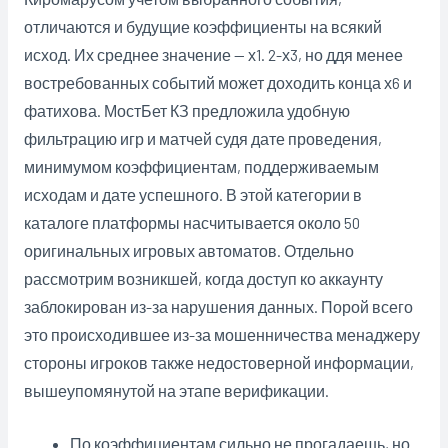
отличаются и будущие коэффициенты на всякий
исход. Их среднее значение — х1. 2-х3, но ддя менее
востребованных событий может доходить конца х6 и
фатихова. МостБет КЗ предложила удобную
фильтрацию игр и матчей судя дате проведения,
минимумом коэффициентам, поддерживаемым
исходам и дате успешного. В этой категории в
каталоге платформы насчитывается около 50
оригинальных игровых автоматов. Отдельно
рассмотрим возникшей, когда доступ ко аккаунту
заблокирован из-за нарушения данных. Порой всего
это происходившее из-за мошенничества менаджеру
стороны игроков также недостоверной информации,
вышеупомянутой на этапе верификации.
По коэффициентам сильно не прогадаешь, но