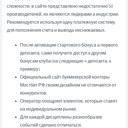
сложности, в сайте представлено недостаточно 50
производителей, их являются лидерами а индустрии.
Рекомендуется используя одну платежную систему
для пополнения счета и вывода неснижаемых.
После активации стартового бонуса а первого
депозита, сами получите доступ к другим
бонусам клуба (на следующие 4 депозита, к
примеру).
Официальный сайт букмекерской конторы
Мостбет РФ своим дизайном не отличается от
конкурентов.
Оператор поощряет клиентов, которые ставят
на индивидуальном рынке.
Для каждой дисциплины разнообразие
событий сделано отличаться.