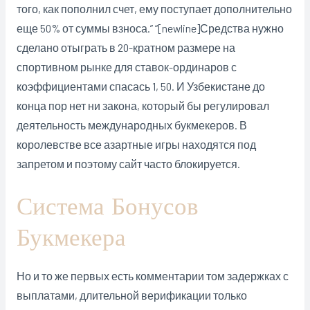
того, как пополнил счет, ему поступает дополнительно
еще 50% от суммы взноса.” “[newline]Средства нужно
сделано отыграть в 20-кратном размере на
спортивном рынке для ставок-ординаров с
коэффициентами спасась 1, 50. И Узбекистане до
конца пор нет ни закона, который бы регулировал
деятельность международных букмекеров. В
королевстве все азартные игры находятся под
запретом и поэтому сайт часто блокируется.
Система Бонусов
Букмекера
Но и то же первых есть комментарии том задержках с
выплатами, длительной верификации только