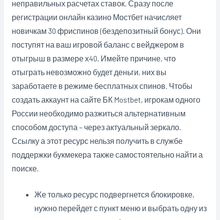
неправильных расчетах ставок. Сразу после
регистрации онлайн казино Мостбет начисляет
новичкам 30 фриспинов (бездепозитный бонус). Они
поступят на ваш игровой баланс с вейджером в
отыгрыш в размере х40. Имейте причине, что
отыграть невозможно будет деньги, них вы
заработаете в режиме бесплатных спинов. Чтобы
создать аккаунт на сайте БК Mostbet, игрокам одного
России необходимо разжиться альтернативным
способом доступа – через актуальный зеркало.
Ссылку а этот ресурс нельзя получить в службе
поддержки букмекера также самостоятельно найти а
поиске.
Же только ресурс подвергнется блокировке,
нужно перейдет с пункт меню и выбрать одну из