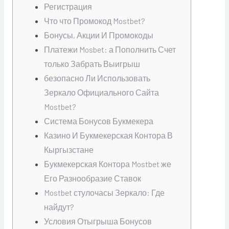
Регистрация
Что что Промокод Mostbet?
Бонусы, Акции И Промокоды
Платежи Mosbet: а Пополнить Счет
только Забрать Выигрыш
безопасно Ли Использовать
Зеркало Официального Сайта
Mostbet?
Система Бонусов Букмекера
Казино И Букмекерская Контора В
Кыргызстане
Букмекерская Контора Mostbet же
Его Разнообразие Ставок
Mostbet стулочасы Зеркало: Где
найдут?
Условия Отыгрыша Бонусов