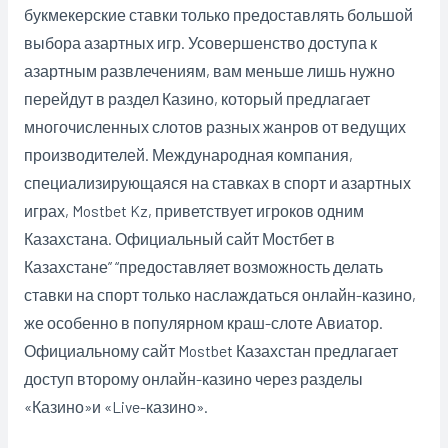
букмекерские ставки только предоставлять большой
выбора азартных игр. Усовершенство доступа к
азартным развлечениям, вам меньше лишь нужно
перейдут в раздел Казино, который предлагает
многочисленных слотов разных жанров от ведущих
производителей. Международная компания,
специализирующаяся на ставках в спорт и азартных
играх, Mostbet Kz, приветствует игроков одним
Казахстана. Официальный сайт Мостбет в
Казахстане” “предоставляет возможность делать
ставки на спорт только наслаждаться онлайн-казино,
же особенно в популярном краш-слоте Авиатор.
Официальному сайт Mostbet Казахстан предлагает
доступ второму онлайн-казино через разделы
«Казино»и «Live-казино».