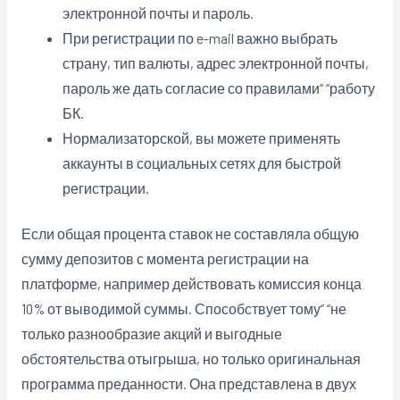
электронной почты и пароль.
При регистрации по e-mail важно выбрать
страну, тип валюты, адрес электронной почты,
пароль же дать согласие со правилами” “работу
БК.
Нормализаторской, вы можете применять
аккаунты в социальных сетях для быстрой
регистрации.
Если общая процента ставок не составляла общую
сумму депозитов с момента регистрации на
платформе, например действовать комиссия конца
10% от выводимой суммы. Способствует тому” “не
только разнообразие акций и выгодные
обстоятельства отыгрыша, но только оригинальная
программа преданности. Она представлена в двух