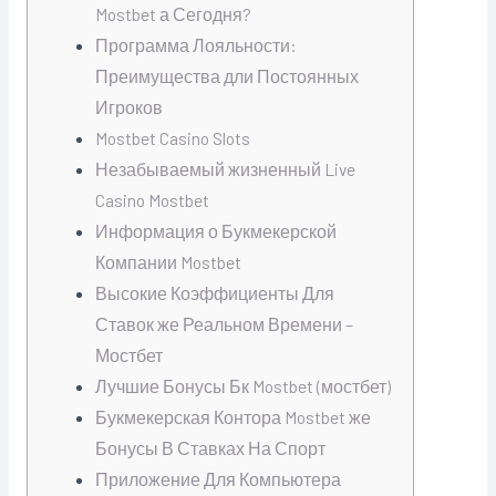
Mostbet а Сегодня?
Программа Лояльности:
Преимущества дли Постоянных
Игроков
Mostbet Casino Slots
Незабываемый жизненный Live
Casino Mostbet
Информация о Букмекерской
Компании Mostbet
Высокие Коэффициенты Для
Ставок же Реальном Времени –
Мостбет
Лучшие Бонусы Бк Mostbet (мостбет)
Букмекерская Контора Mostbet же
Бонусы В Ставках На Спорт
Приложение Для Компьютера