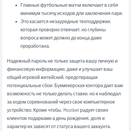
Главные футбольные матчи включают в себя
минимум тысячу исходов дли заключения пари.
Это касается незаурядные техподдержки,
которая проворно отвечает, но глубины
вопроса может должно до конца даже
проработана.
Надежный пароль не только защита вашу личную и
финансовую информацию, даже и улучшает ваш
общий игровой житейский, предотвращая
потенциальные сбои. Букмекерская контора дает вам
возможность не только делать ставки, но и наблюдал
за ходом соревнований через свое компьютерное
устройство. Кроме чтобы, Mostbet радует своих
клиентов подарками а день рождения, доля и
характер их зависят от статуса вашего аккаунта.