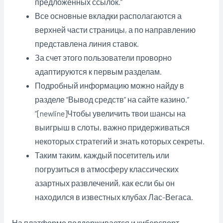
предложенных ссылок.”
Все основные вкладки располагаются а
верхней части страницы, а по направлению
представлена линия ставок.
За счет этого пользователи проворно
адаптируются к первым разделам.
Подробный информацию можно найду в
разделе “Вывод средств” на сайте казино.”
“[newline]Чтобы увеличить твои шансы на
выигрыш в слоты, важно придерживаться
некоторых стратегий и знать которых секреты.
Таким таким, каждый посетитель или
погрузиться в атмосферу классических
азартных развлечений, как если бы он
находился в известных клубах Лас-Вегаса.
На платформе поддерживается и киберспорт —