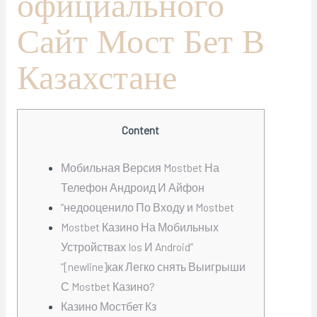
официального
Сайт Мост Бет В
Казахстане
Content
Мобильная Версия Mostbet На
Телефон Андроид И Айфон
“недооценило По Входу и Mostbet
Mostbet Казино На Мобильных
Устройствах Ios И Android”
“[newline]как Легко снять Выигрыши
С Mostbet Казино?
Казино Мостбет Кз