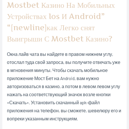
Mostbet Казино На Мобильных
Устройствах Ios И Android”
“[newline]как Легко снят
Выигрыши С Mostbet Казино?
Окна лайв чата вы найдете в правом нижнем углу,
отослал туда свой запроса, вы получите отвечать уже
в мгновения минуты. Чтобы скачать мобильное
приложение Мост Бет на Android, вам нужно
авторизоваться в казино, а потом в левом левом углу
нажать на соответствующий значок возле кнопки
«Скачать». Установить скачанный apk-файл
приложения на телефон, вы сможете, шевелюру его и
вопреки указанным инструкциям.