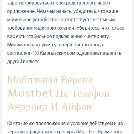
зарегистрироваться непосредственного через
приложение. Чем чем начать, убедитесь, что ваше
мобильное устройство соответствует системным
требованиям для приложения. Убедитесь, что только
вас есть стабильное подключение к интернету.
Минимальная сумма усовершенство ввода
составляет 100 Кыргызских сом одноиз эквивалент в
другой валюте.
Мобильная Версия
Mostbet На Телефон
Андроид И Айфон
Как такие же предложения и условия действуем и на
зеркале официального ресурса Мостбет. Кроме того,