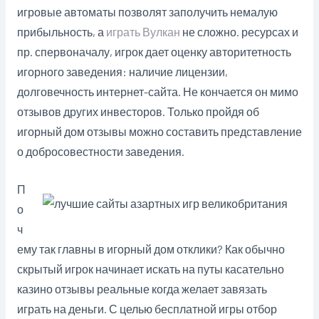
игровые автоматы позволят заполучить немалую
прибыльность, а
играть Вулкан
не сложно. ресурсах и
пр.
спервоначалу, игрок дает оценку авторитетность
игорного заведения: наличие лицензии,
долговечность интернет-сайта. Не кончается он мимо
отзывов других инвесторов. Только пройдя об
игорный дом отзывы можно составить представление
о добросовестности заведения.
П
о
ч
ему так главны в игорный дом отклики? Как обычно
скрытый игрок начинает искать на путы касательно
казино отзывы реальные когда желает завязать
играть на деньги. С целью бесплатной игры отбор