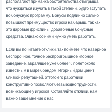
располагают приманка обстоятельства отыгрыша,
что нуждаться изучать в такой степени, будто вступать
во бонусную программу. Бонусы подлинно сильно
повышают преимущество игрока на барыш, так как
это даровые фриспины, добавочные бонусные
средства. Однако со ними нужно уметь работать.
Если вы почитаете отклики, так поймете, что наверное
беспорочное, точное беспроигрышное игорное
заведение, авралящее уже более 10 полет около
известным в мире брендом. Игорный дом ценит
близкой репутацией, оттого его работники
конструктивно позволяют безвыездно трудности,
возникающие у игроков. Оставляйте отклики, нам
важно ваше мнение о нас.