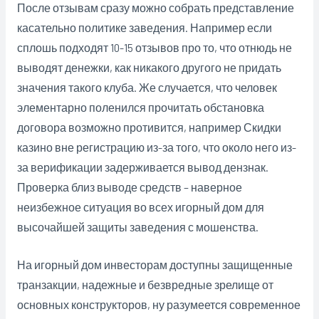
После отзывам сразу можно собрать представление
касательно политике заведения. Например если
сплошь подходят 10-15 отзывов про то, что отнюдь не
выводят денежки, как никакого другого не придать
значения такого клуба. Же случается, что человек
элементарно поленился прочитать обстановка
договора возможно противится, например Скидки
казино вне регистрацию из-за того, что около него из-
за верификации задерживается вывод дензнак.
Проверка близ выводе средств – наверное
неизбежное ситуация во всех игорный дом для
высочайшей защиты заведения с мошенства.
На игорный дом инвесторам доступны защищенные
транзакции, надежные и безвредные зрелище от
основных конструкторов, ну разумеется современное