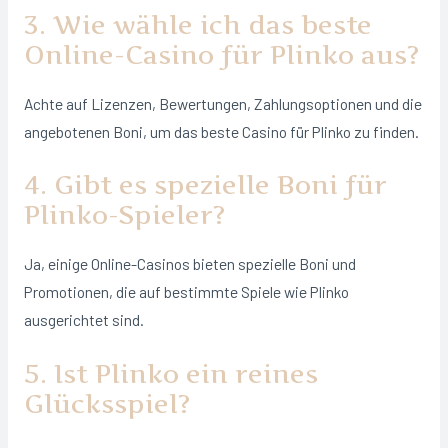
3. Wie wähle ich das beste
Online-Casino für Plinko aus?
Achte auf Lizenzen, Bewertungen, Zahlungsoptionen und die
angebotenen Boni, um das beste Casino für Plinko zu finden.
4. Gibt es spezielle Boni für
Plinko-Spieler?
Ja, einige Online-Casinos bieten spezielle Boni und
Promotionen, die auf bestimmte Spiele wie Plinko
ausgerichtet sind.
5. Ist Plinko ein reines
Glücksspiel?