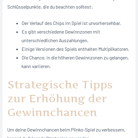
Schlüsselpunkte, die du beachten solltest:
Der Verlauf des Chips im Spiel ist unvorhersehbar.
Es gibt verschiedene Gewinnzonen mit
unterschiedlichen Auszahlungen.
Einige Versionen des Spiels enthalten Multiplikatoren.
Die Chance, in die höheren Gewinnzonen zu gelangen,
kann variieren.
Strategische Tipps
zur Erhöhung der
Gewinnchancen
Um deine Gewinnchancen beim Plinko-Spiel zu verbessern,