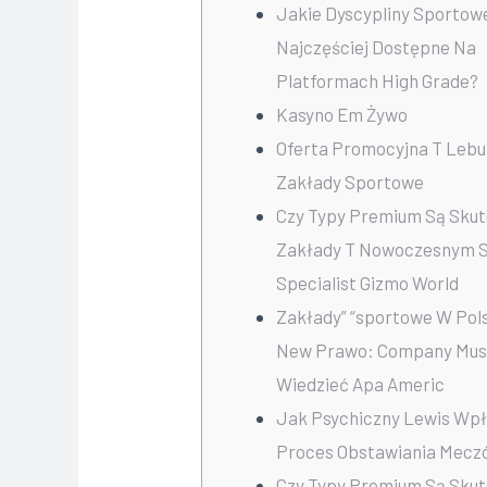
Jakie Dyscypliny Sportow
Najczęściej Dostępne Na
Platformach High Grade?
Kasyno Em Żywo
Oferta Promocyjna T Lebu
Zakłady Sportowe
Czy Typy Premium Są Sku
Zakłady T Nowoczesnym S
Specialist Gizmo World
Zakłady” “sportowe W Pol
New Prawo: Company Mus
Wiedzieć Apa Americ
Jak Psychiczny Lewis Wp
Proces Obstawiania Mecz
Czy Typy Premium Są Sku