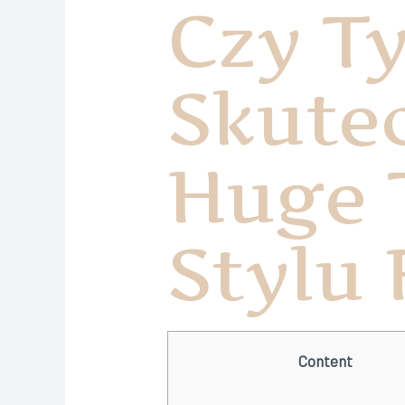
Czy T
Skute
Huge 
Stylu 
Content