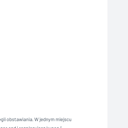
egii obstawiania. W jednym miejscu
er and i rozplanujesz kupon.”