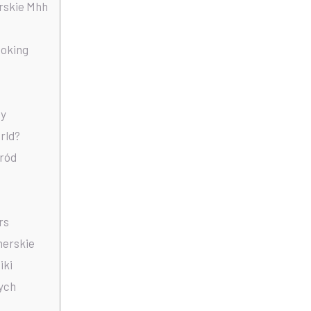
rskie Mhh
ooking
dy
rld?
ród
rs
herskie
iki
ych