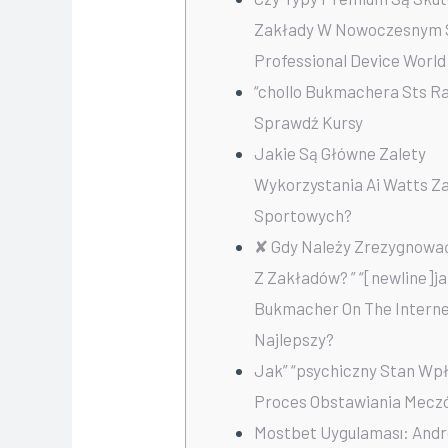
Zakłady W Nowoczesnym 
Professional Device World
“chollo Bukmachera Sts R
Sprawdź Kursy
Jakie Są Główne Zalety
Wykorzystania Ai Watts Z
Sportowych?
✘ Gdy Należy Zrezygnowa
Z Zakładów? ” “[newline]ja
Bukmacher On The Interne
Najlepszy?
Jak” “psychiczny Stan Wp
Proces Obstawiania Mecz
Mostbet Uygulaması: Andro