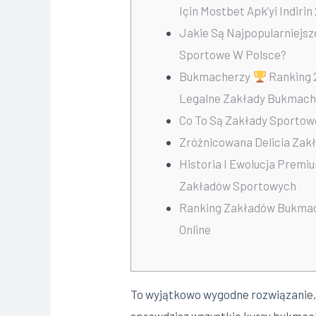
Için Mostbet Apk’yi Indirin
Jakie Są Najpopularniejsz
Sportowe W Polsce?
Bukmacherzy
Ranking 
Legalne Zakłady Bukmach
Co To Są Zakłady Sportow
Zróżnicowana Delicia Zak
Historia I Ewolucja Premi
Zakładów Sportowych
Ranking Zakładów Bukma
Online
To wyjątkowo wygodne rozwiązanie, 
sprawdzisz wszystkie kursy bukmache