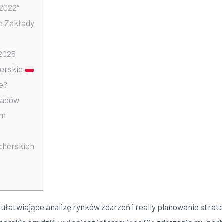
 2022″
e Zakłady
2025
erskie
e?
ładów
um
cherskich
ułatwiające analizę rynków zdarzeń i really planowanie strat
rskie em dziś, wyłapiesz interesujące Cię zdarzenia my partn