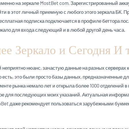
именно на зеркале MostBet com. Зарегистрированный аккау
йти в этот личный приемную с любого этого зеркала БК.
Бесплатная подписка подключается в профиле беттора пос
ркало для входа следующий и в любой другой день часа.
ее Зеркало и Сегодня И 
й неприятно нюанс, зачастую данные на разных серверах 
о есть, это были просто базы данных, предназначенные 
енте рынка немало лет и открыла более 1000 отделений в
зере для последующих моих указаний. Актуальная инфор
TopBet даже рекомендует пользоваться зарубежными букм