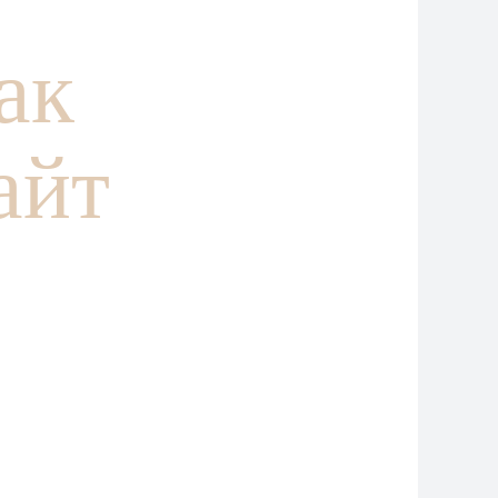
ак
айт