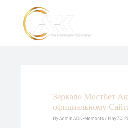
Skip
to
content
Зеркало Мостбет Ак
официальному Сай
By
Admin ARK-elements
/
May 30, 2