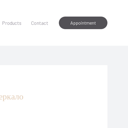
Products
Contact
Appointment
еркало