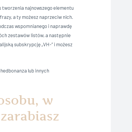
s tworzenia najnowszego elementu
frazy, a ty możesz naprzeciw nich.
y podczas wspomnianego i naprawdę
wóch zestawów listów, a następnie
lijską subskrypcję „VH-” i możesz
Shedbonanza lub innych
posobu, w
 zarabiasz