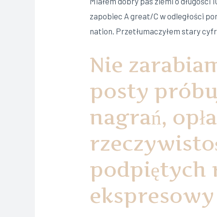
Miałem dobry pas ziemi o długości 
zapobiec A great/C w odległości pon
nation. Przetłumaczyłem stary cyfr
Nie zarabia
posty próbu
nagrań, opł
rzeczywistoś
podpiętych r
ekspresowy 