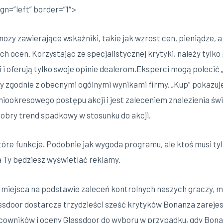
gn=”left” border=”1″>
nozy zawierające wskaźniki, takie jak wzrost cen, pieniądze, a
ich ocen. Korzystając ze specjalistycznej krytyki, należy tylk
i oferują tylko swoje opinie dealerom.Eksperci mogą polecić „
zgodnie z obecnymi ogólnymi wynikami firmy. „Kup” pokazuje
niookresowego postępu akcji i jest zaleceniem znalezienia świe
 dobry trend spadkowy w stosunku do akcji.
które funkcje. Podobnie jak wygoda programu, ale ktoś musi t
a Ty będziesz wyświetlać reklamy.
i miejsca na podstawie zaleceń kontrolnych naszych graczy, 
ssdoor dostarcza trzydzieści sześć krytyków Bonanza zare
owników i oceny Glassdoor do wyboru w przypadku, gdy Bonan