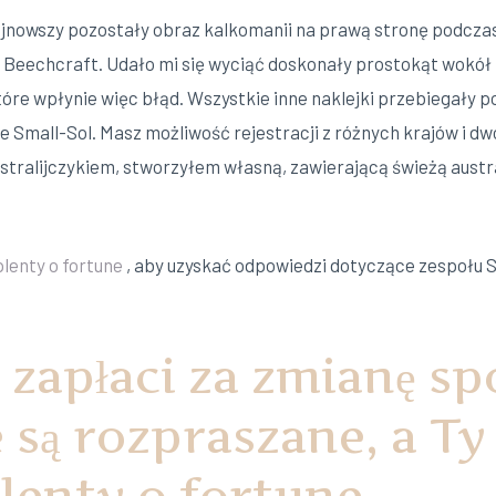
jnowszy pozostały obraz kalkomanii na prawą stronę podcza
ć Beechcraft. Udało mi się wyciąć doskonały prostokąt wokół 
 które wpłynie więc błąd. Wszystkie inne naklejki przebiegał
e Small-Sol.
Masz możliwość rejestracji z różnych krajów i d
tralijczykiem, stworzyłem własną, zawierającą świeżą austra
plenty o fortune
, aby uzyskać odpowiedzi dotyczące zespołu 
 zapłaci za zmianę s
 są rozpraszane, a Ty
lenty o fortune