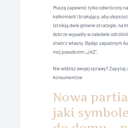
Muszą zapewnić tylko odwrócony na
kalkomanii i brakujący, aby ulepszy
Istnieją dwie główne strategie, na
dobrze wypadły w zaledwie odrobini
stwórz własny. Będąc zapalonym Aus
mój pseudonim „JAZ”.
Nie widzisz swojej sprawy? Zapytaj
konsumentów
Nowa partia
jaki symbole
do domu – p