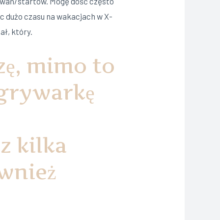
dowań/startów. Mogę dość często
ąc dużo czasu na wakacjach w X-
ł, który.
zę, mimo to
agrywarkę
z kilka
ównież