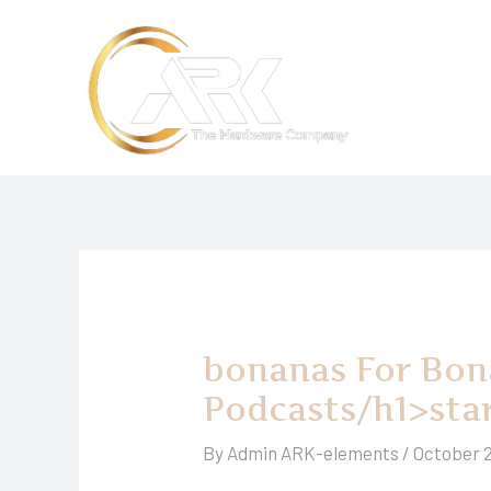
Skip
to
content
‎‎bonanas For Bo
Podcasts/h1>sta
By
Admin ARK-elements
/
October 2