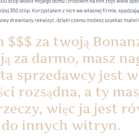
1000 stóp wokół mojego domu i zrobiłem na nim zbyt wiele lą
iżej 350 stóp. Korzystałem z nich we własnej firmie, spędzaj
owy drewniany rekwizyt, dzięki czemu możesz uzyskać materia
m $$$ za twoją Bonan
ją za darmo, masz n
ata sprzedawcy jest w
ci rozsądna, a ty mas
zeczy, więc ja jest r
do innych witryn.