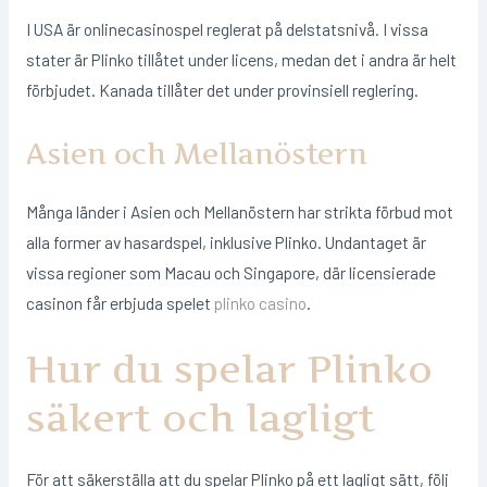
I USA är onlinecasinospel reglerat på delstatsnivå. I vissa
stater är Plinko tillåtet under licens, medan det i andra är helt
förbjudet. Kanada tillåter det under provinsiell reglering.
Asien och Mellanöstern
Många länder i Asien och Mellanöstern har strikta förbud mot
alla former av hasardspel, inklusive Plinko. Undantaget är
vissa regioner som Macau och Singapore, där licensierade
casinon får erbjuda spelet
plinko casino
.
Hur du spelar Plinko
säkert och lagligt
För att säkerställa att du spelar Plinko på ett lagligt sätt, följ