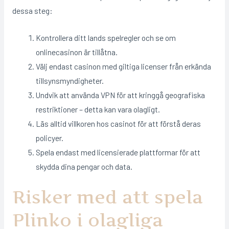
dessa steg:
Kontrollera ditt lands spelregler och se om
onlinecasinon är tillåtna.
Välj endast casinon med giltiga licenser från erkända
tillsynsmyndigheter.
Undvik att använda VPN för att kringgå geografiska
restriktioner – detta kan vara olagligt.
Läs alltid villkoren hos casinot för att förstå deras
policyer.
Spela endast med licensierade plattformar för att
skydda dina pengar och data.
Risker med att spela
Plinko i olagliga