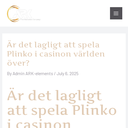
Skip
to
Main
content
Men
Är det lagligt att spela
Plinko i casinon världen
över?
By
Admin ARK-elements
/
July 6, 2025
Är det lagligt
att spela Plinko
i casinon