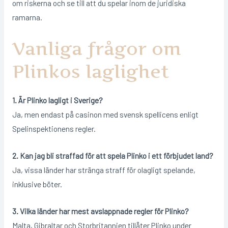
om riskerna och se till att du spelar inom de juridiska
ramarna.
Vanliga frågor om
Plinkos laglighet
1. Är Plinko lagligt i Sverige?
Ja, men endast på casinon med svensk spellicens enligt
Spelinspektionens regler.
2. Kan jag bli straffad för att spela Plinko i ett förbjudet land?
Ja, vissa länder har stränga straff för olagligt spelande,
inklusive böter.
3. Vilka länder har mest avslappnade regler för Plinko?
Malta, Gibraltar och Storbritannien tillåter Plinko under