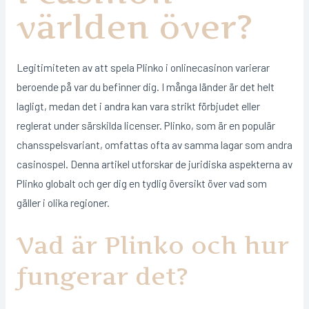
världen över?
Legitimiteten av att spela Plinko i onlinecasinon varierar
beroende på var du befinner dig. I många länder är det helt
lagligt, medan det i andra kan vara strikt förbjudet eller
reglerat under särskilda licenser. Plinko, som är en populär
chansspelsvariant, omfattas ofta av samma lagar som andra
casinospel. Denna artikel utforskar de juridiska aspekterna av
Plinko globalt och ger dig en tydlig översikt över vad som
gäller i olika regioner.
Vad är Plinko och hur
fungerar det?