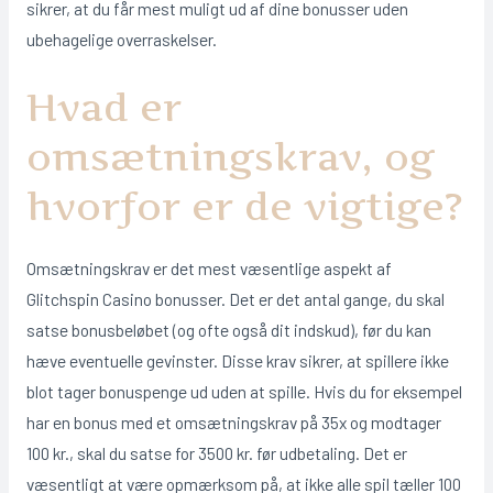
sikrer, at du får mest muligt ud af dine bonusser uden
ubehagelige overraskelser.
Hvad er
omsætningskrav, og
hvorfor er de vigtige?
Omsætningskrav er det mest væsentlige aspekt af
Glitchspin Casino bonusser. Det er det antal gange, du skal
satse bonusbeløbet (og ofte også dit indskud), før du kan
hæve eventuelle gevinster. Disse krav sikrer, at spillere ikke
blot tager bonuspenge ud uden at spille. Hvis du for eksempel
har en bonus med et omsætningskrav på 35x og modtager
100 kr., skal du satse for 3500 kr. før udbetaling. Det er
væsentligt at være opmærksom på, at ikke alle spil tæller 100