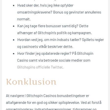
Hvad sker der, hvis jeg ikke opfylder
omsætningskravene? Bonus og gevinster annulleres
normalt.
Kan jeg tage flere bonusser samtidig? Dette
afhænger af Glitchspin’s politik og kampagnen.
Hvordan ved jeg, om min indsats tæller? Spillets regler
og casinoets vilkår beskriver dette.
Hvor finder jeg opdaterede regler? På Glitchspin
Casino samt via betroede sociale medier som
Glitchspins officielle Twitter
.
Konklusion
At navigere i Glitchspin Casinos bonusbetingelser er
altafgørende for en god og sikker spiloplevelse. Ved at forstå
omsætningskrav, indsatsbegrænsninger, tidsrammer og