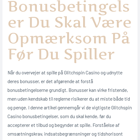
Bonusbetingels
er Du Skal Være
Opmærksom På
Før Du Spiller
Når du overvejer at spille på Glitchspin Casino og udnytte
deres bonusser, er det afgørende at forstå
bonusbetingelserne grundigt. Bonusser kan virke fristende,
men uden kendskab til reglerne risikerer du at miste både tid
og penge. I denne artikel gennemgår vi de vigtigste Glitchspin
Casino bonusbetingelser, som du skal kende, før du
accepterer et tilbud og begynder at spille. Forståelse af
omsætningskrav, indsatsbegrænsninger og tidshorisont