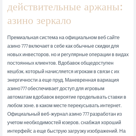
действительные аржаны:
азино зеркало
Премиальная система на официальном веб сайте
азино 777 включает в себе как обычные скидки для
новых инвесторов, но и регулярные операции в видах
постоянных клиентов. Вдобавок общедоступен
кешбэк, который начисляется игрокам в связи с их
энергичности а еще пруд. Маневренная вариация
азино777 обеспечивает доступ для игровым
автоматам вдобавок вероятие проделывать ставки в
любом зоне, в каком месте перекусывать интернет.
Официальный веб-журнал азино 777 разработан из
учетом необходимостей юзеров, снабжая хороший
интерфейс а еще быструю загрузку изображений. На