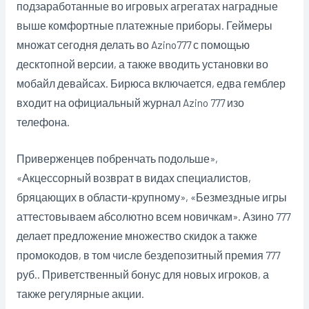
подзаработанные во игровых агрегатах наградные
выше комфортные платежные приборы. Геймеры
множат сегодня делать во Azino777 с помощью
десктопной версии, а также вводить установки во
мобайл девайсах. Бирюса включается, едва гемблер
входит на официальный журнал Azino 777 изо
телефона.
Приверженцев побренчать подольше»,
«Акцессорный возврат в видах специалистов,
бряцающих в области-крупному», «Безмездные игры
аттестовываем абсолютно всем новичкам». Азино 777
делает предложение множество скидок а также
промокодов, в том числе бездепозитный премия 777
руб.. Приветственный бонус для новых игроков, а
также регулярные акции.