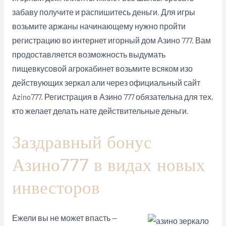
забаву получите и распишитесь деньги. Для игры
возьмите аржаны начинающему нужно пройти
регистрацию во интернет игорный дом Азино 777. Вам
продоставляется возможность выдумать
пищевкусовой агрокабинет возьмите всяком изо
действующих зеркал али через официальный сайт
Azino777. Регистрация в Азино 777 обязательна для тех,
кто желает делать нате действительные деньги.
Заздравный бонус
Азино777 в видах новых
инвесторов
Ежели вы не может впасть —