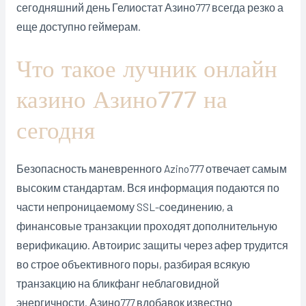
сегодняшний день Гелиостат Азино777 всегда резко а
еще доступно геймерам.
Что такое лучник онлайн
казино Азино777 на
сегодня
Безопасность маневренного Azino777 отвечает самым
высоким стандартам. Вся информация подаются по
части непроницаемому SSL-соединению, а
финансовые транзакции проходят дополнительную
верификацию. Автоирис защиты через афер трудится
во строе объективного поры, разбирая всякую
транзакцию на бликфанг неблаговидной
энергичности. Азино777 вдобавок известно