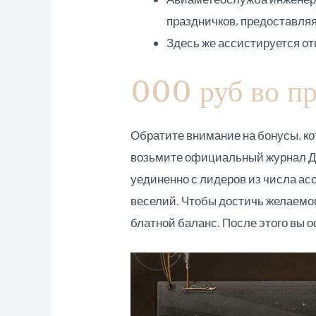
праздничков, предоставля
Здесь же ассистируется о
000 руб во пр
Обратите внимание на бонусы, ко
возьмите официальный журнал Джо
уединенно с лидеров из числа ас
веселий. Чтобы достичь желаемог
блатной баланс. После этого вы 