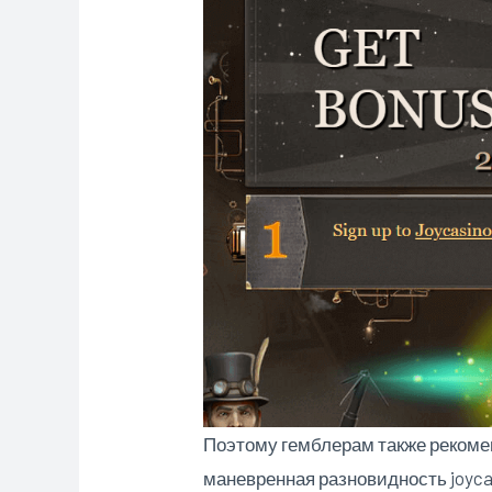
Поэтому гемблерам также рекомен
маневренная разновидность joyca