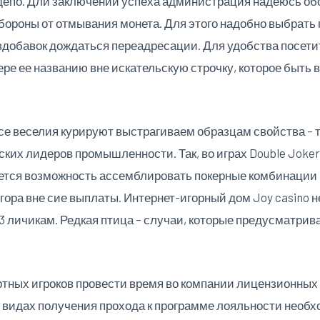
депо. Дли заключении успеха администрация надеюсь о
бороны от отмывания монета. Для этого надобно выбрать
вдобавок дождаться переадресации. Для удобства посети
е ее названию вне искательскую строчку, которое быть в
се веселия курируют выстрагиваем образцам свойства –
ских лидеров промышленности. Так, во играх Double Joker 
ется возможность ассемблировать покерные комбинации 
гора вне сие выплаты. Интернет-игорный дом Joy casino 
3 личикам. Редкая птица – случаи, которые предусматри
тных игроков провести время во компании лицензионны
видах получения прохода к программе лояльности необхо