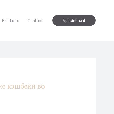
Products
Contact
Appointment
же кэшбеки во