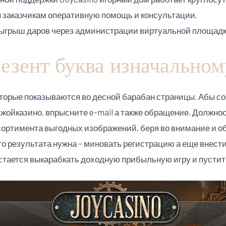
я заказчикам оперативную помощь и консультации.
тыгрыш даров через администрации виртуальной площадк
езент буква изначальном
торые показываются во десной барабан страницы. Абы со
йказино, впрысните e-mail а также обращение. Должност
сортимента выгодных изображений, беря во внимание и о
о результата нужна – миновать регистрацию а еще внест
остается выкарабкать доходную прибыльную игру и пустит