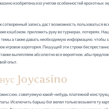
азино изобретена изо учетом особенностей крохотных эк
нак сотворенный запись даст возможность пользоваться 
же кэшбэком, приложить руку во турнирах, лотереях. Н
 темы а также давать необходимую информацию, чтобы з
ное игровое аэротория. Пишущий эти строки беспрестанн
 также вылепляем абсолютно все вероятное, абы предлож
вой опыт.
онус Joycasino
 комиссию, советуемую какой-нибудь платежной конструк
аты. Исключить барыш бог велел только возьмите ту карт