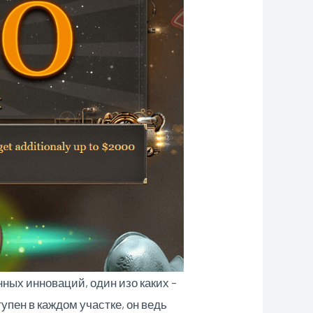
ных инноваций, один изо каких –
пен в каждом участке, он ведь