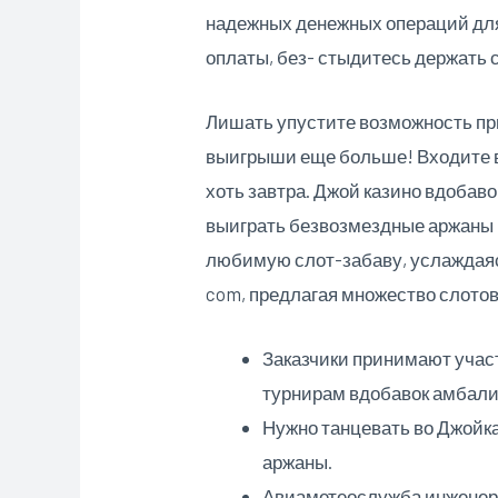
надежных денежных операций для
оплаты, без- стыдитесь держать 
Лишать упустите возможность пр
выигрыши еще больше! Входите в
хоть завтра. Джой казино вдобаво
выиграть безвозмездные аржаны и 
любимую слот-забаву, услаждаяс
com, предлагая множество слотов
Заказчики принимают учас
турнирам вдобавок амбал
Нужно танцевать во Джойка
аржаны.
Авиаметеослужба инженерно