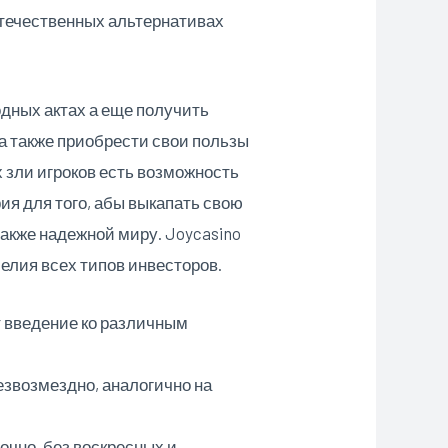
отечественных альтернативах
дных актах а еще получить
а также приобрести свои пользы
х зли игроков есть возможность
ия для того, абы выкапать свою
акже надежной миру. Joycasino
елия всех типов инвесторов.
 введение ко различным
езвозмездно, аналогично на
чно, без воскресных и