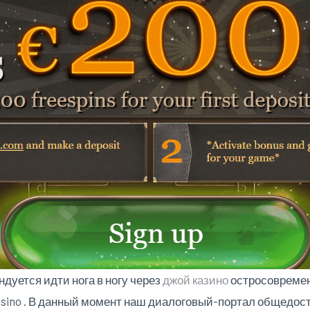
дуется идти нога в ногу через
джой казино
остросовремен
sino . В данный момент наш диалоговый-портал общедосту