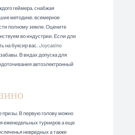
дого геймера, снабжая
йшие методике, всемерное
асти полному земле. Оцените
енствуем во индустрии.
Если дли
 на буксир вас. Joycasino
абавы. В видах допуска для
редоточивания автоэлектронный
зино
 призы. В первую голову можно
ия еженедельных турниров а еще
спеченья невредных а также