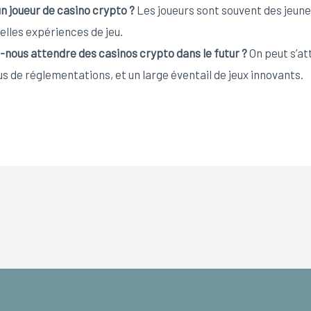
’un joueur de casino crypto ?
Les joueurs sont souvent des jeun
velles expériences de jeu.
-nous attendre des casinos crypto dans le futur ?
On peut s’at
us de réglementations, et un large éventail de jeux innovants.