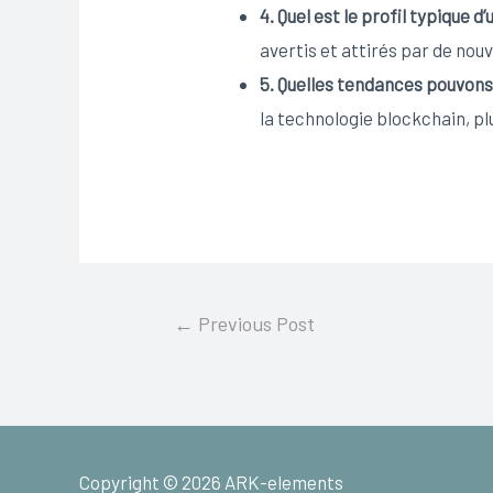
4. Quel est le profil typique d
avertis et attirés par de nou
5. Quelles tendances pouvons
la technologie blockchain, pl
Post
←
Previous Post
navigation
Copyright © 2026 ARK-elements