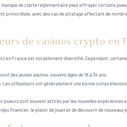
 manque de clarté réglementaire peut effrayer certains joueurs
 est primordiale, avec des cas de piratage affectant de nombre
oueurs de casinos crypto en 
ypto en France est notablement diversifié. Cependant, certain
sont des jeunes adultes, souvent âgés de 18 à 34 ans.
:
Les utilisateurs ont généralement une bonne compréhension
s joueurs sont souvent attirés par les nouvelles expériences e
njeu financier, le plaisir de jouer et de découvrir de nouveaux