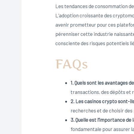
Les tendances de consommation des 
L’adoption croissante des cryptomon
avenir prometteur pour ces platefo
pérenniser cette industrie naissante
consciente des risques potentiels lié
FAQs
1. Quels sont les avantages d
transactions, des dépôts et r
2. Les casinos crypto sont-ils
recherches et de choisir de
3. Quelle est l’importance de
fondamentale pour assurer la 