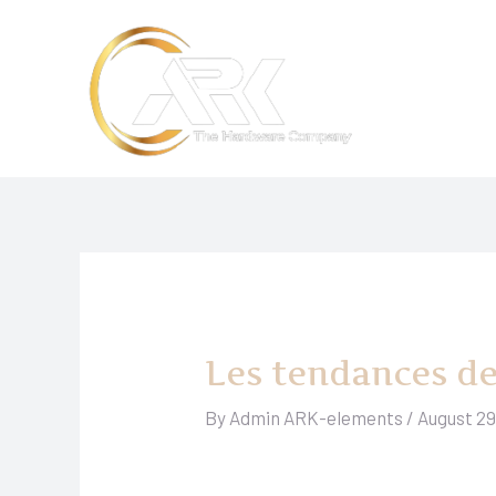
Skip
to
content
Les tendances d
By
Admin ARK-elements
/
August 29