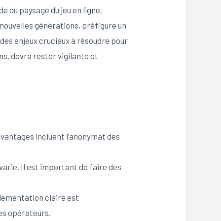
 du paysage du jeu en ligne.
nouvelles générations, préfigure un
des enjeux cruciaux à résoudre pour
s, devra rester vigilante et
vantages incluent l’anonymat des
arie. Il est important de faire des
ementation claire est
des opérateurs.