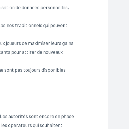
lisation de données personnelles,
asinos traditionnels qui peuvent
ux joueurs de maximiser leurs gains.
ants pour attirer de nouveaux
e sont pas toujours disponibles
 Les autorités sont encore en phase
r les opérateurs qui souhaitent