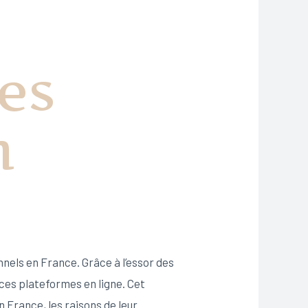
e
es
n
els en France. Grâce à l’essor des
 ces plateformes en ligne. Cet
 France, les raisons de leur