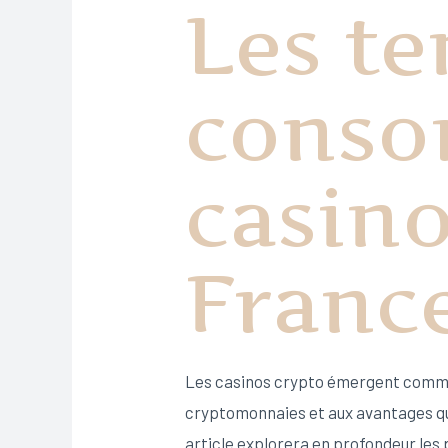
Les t
conso
casino
Franc
Les casinos crypto émergent comme u
cryptomonnaies et aux avantages qu’e
article explorera en profondeur les