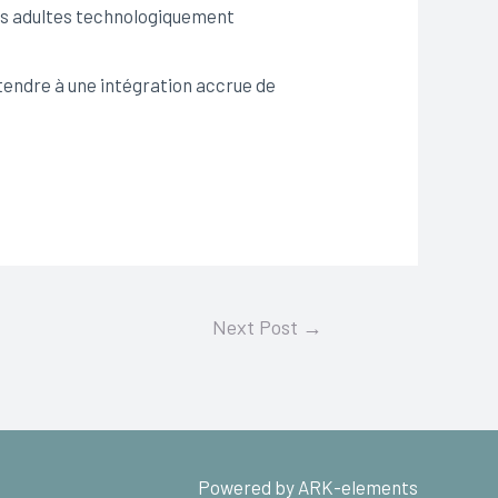
es adultes technologiquement
tendre à une intégration accrue de
Next Post
→
Powered by ARK-elements