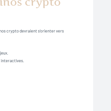
sinos crypto
nos crypto devraient s’orienter vers
jeux.
interactives.