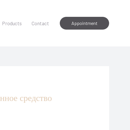
Products
Contact
Appointment
нное средство