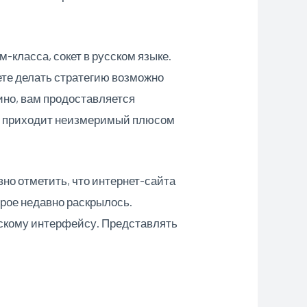
класса, сокет в русском языке.
ете делать стратегию возможно
ино, вам продоставляется
ние приходит неизмеримый плюсом
вно отметить, что интернет-сайта
орое недавно раскрылось.
усскому интерфейсу. Представлять