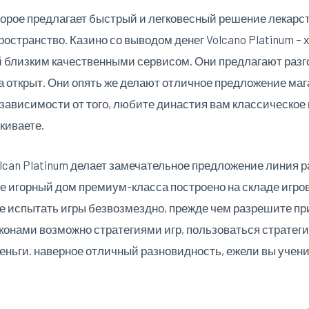
торое предлагает быстрый и легковесный решение лекарст
пространство. Казино со выводом денег Volcano Platinum
й близким качественными сервисом. Они предлагают разг
а открыт. Они опять же делают отличное предложение мага
 зависимости от того, любите династия вам классическое 
киваете.
lcan Platinum делает замечательное предложение линия р
ое игорный дом премиум-класса построено на складе игров
те испытать игры безвозмездно, прежде чем разрешите п
аконами возможно стратегиями игр, пользоваться страте
еньги. наверное отличный разновидность, ежели вы учен