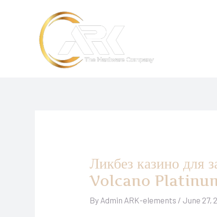
Skip
to
content
Ликбез казино для 
Volcano Platinu
By
Admin ARK-elements
/
June 27, 