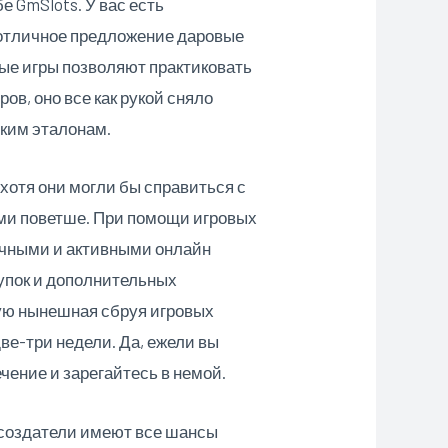
е GmSlots. У вас есть
 отличное предложение даровые
вые игры позволяют практиковать
в, оно все как рукой сняло
оким эталонам.
хотя они могли бы справиться с
ми поветше. При помощи игровых
сочными и активными онлайн
купок и дополнительных
шую нынешная сбруя игровых
две-три недели. Да, ежели вы
чение и зарегайтесь в немой.
 создатели имеют все шансы