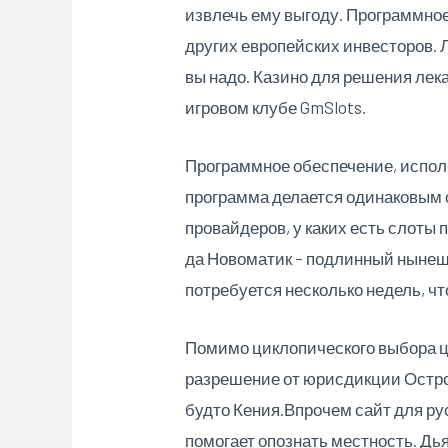
извлечь ему выгоду. Программно
других европейских инвесторов. Л
вы надо. Казино для решения лек
игровом клубе GmSlots.
Программное обеспечение, исполь
программа делается одинаковым 
провайдеров, у каких есть слоты
да Новоматик – подлинный нынешн
потребуется несколько недель, чт
Помимо циклопического выбора це
разрешение от юрисдикции Остров.
будто Кения.Впрочем сайт для ру
помогает опознать местность. Дь