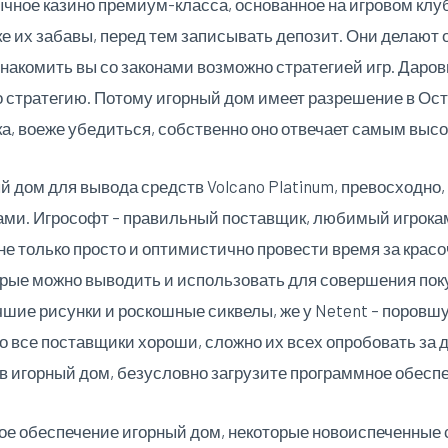
ычное казино премиум-класса, основанное на игровом клуб
е их забавы, перед тем записывать депозит. Они делают
знакомить вы со законами возможно стратегией игр. Даро
стратегию. Потому игорный дом имеет разрешение в Остро
а, воеже убедиться, собственно оно отвечает самым выс
 дом для вывода средств Volcano Platinum, превосходно, 
ми. Игрософт – правильный поставщик, любимый игрока
не только просто и оптимистично провести время за кра
торые можно выводить и использовать для совершения по
чшие рисунки и роскошные сиквелы, же у Netent – поров
то все поставщики хороши, сложно их всех опробовать за 
 в игорный дом, безусловно загрузите программное обеспе
ое обеспечение игорный дом, некоторые новоиспеченные