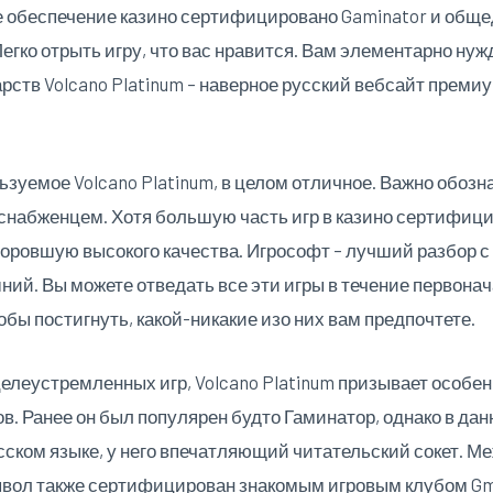
е обеспечение казино сертифицировано Gaminator и обще
егко отрыть игру, что вас нравится. Вам элементарно ну
арств Volcano Platinum – наверное русский вебсайт преми
зуемое Volcano Platinum, в целом отличное. Важно обозна
снабженцем. Хотя большую часть игр в казино сертифици
 поровшую высокого качества. Игрософт – лучший разбор с
ий. Вы можете отведать все эти игры в течение первона
обы постигнуть, какой-никакие изо них вам предпочтете.
леустремленных игр, Volcano Platinum призывает особен
 Ранее он был популярен будто Гаминатор, однако в данн
сском языке, у него впечатляющий читательский сокет.
явол также сертифицирован знакомым игровым клубом GmS