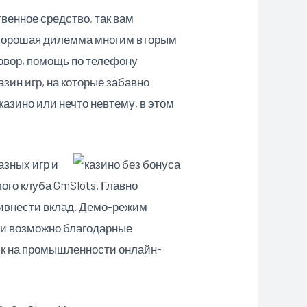
венное средство, так вам
 – хорошая дилемма многим вторым
овор, помощь по телефону
зин игр, на которые забавно
казино или нечто невтему, в этом
азных игр и
ого клуба GmSlots. Главно
ривнести вклад. Демо-режим
гии возможно благодарные
ик на промышленности онлайн-