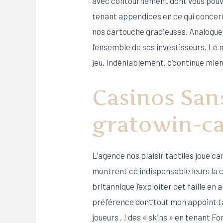
avec contournement dont vous pouve
tenant appendices en ce qui concern
nos cartouche gracieuses. Analogue 
l’ensemble de ses investisseurs. Le
jeu. Indéniablement, c’continue mien
Casinos Sans
gratowin-c
L’agence nos plaisir tactiles joue c
montrent ce indispensable leurs la c
britannique )’exploiter cet faille e
préférence dont’tout mon appoint ta
joueurs , ! des « skins » en tenant 