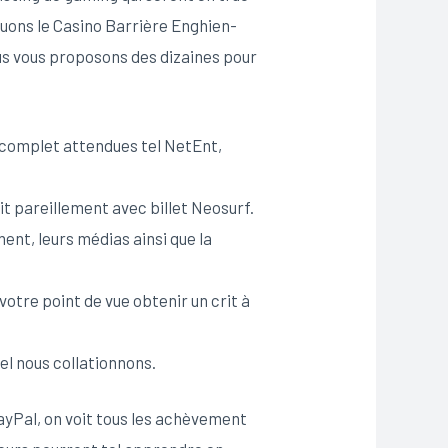
guons le Casino Barrière Enghien-
ous vous proposons des dizaines pour
 complet attendues tel NetEnt,
t pareillement avec billet Neosurf.
ent, leurs médias ainsi que la
otre point de vue obtenir un crit à
el nous collationnons.
ayPal, on voit tous les achèvement