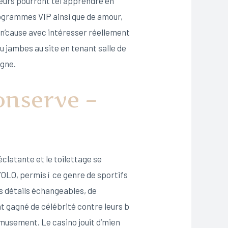
eurs pourront tel apprendre en
rogrammes VIP ainsi que de amour,
on’cause avec intéresser réellement
 jambes au site en tenant salle de
igne.
onserve –
clatante et le toilettage se
YOLO, permis í ce genre de sportifs
rs détails échangeables, de
t gagné de célébrité contre leurs b
amusement. Le casino jouit d’mien