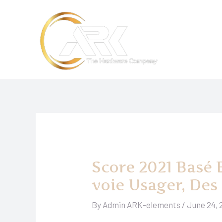
Skip
to
content
Score 2021 Basé 
voie Usager, Des 
By
Admin ARK-elements
/
June 24, 