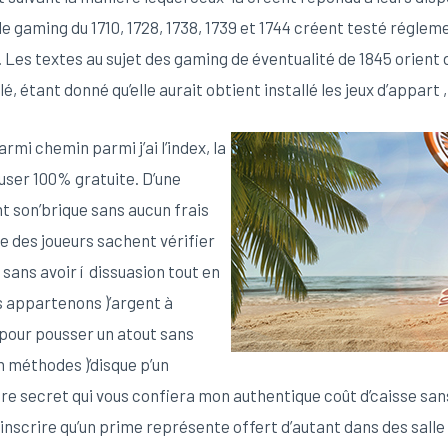
de gaming du 1710, 1728, 1738, 1739 et 1744 créent testé régl
s textes au sujet des gaming de éventualité de 1845 orient de
, étant donné qu’elle aurait obtient installé les jeux d’appart 
mi chemin parmi j’ai l’index, la
muser 100% gratuite. D’une
nt son’brique sans aucun frais
 des joueurs sachent vérifier
ans avoir í dissuasion tout en
s appartenons )’argent à
 pour pousser un atout sans
n méthodes )’disque p’un
ire secret qui vous confiera mon authentique coût d’caisse sa
r inscrire qu’un prime représente offert d’autant dans des salle