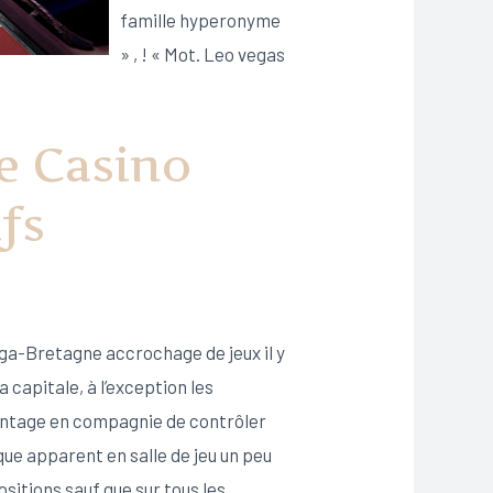
famille hyperonyme
» , ! « Mot. Leo vegas
e Casino
fs
a-Bretagne accrochage de jeux il y
capitale, à l’exception les
centage en compagnie de contrôler
ue apparent en salle de jeu un peu
sitions sauf que sur tous les