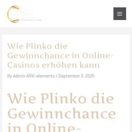
Skip
to
Main
content
Men
Wie Plinko die
Gewinnchance in Online-
Casinos erhöhen kann
By
Admin ARK-elements
/
September 3, 2025
Wie Plinko die
Gewinnchance
in Online-