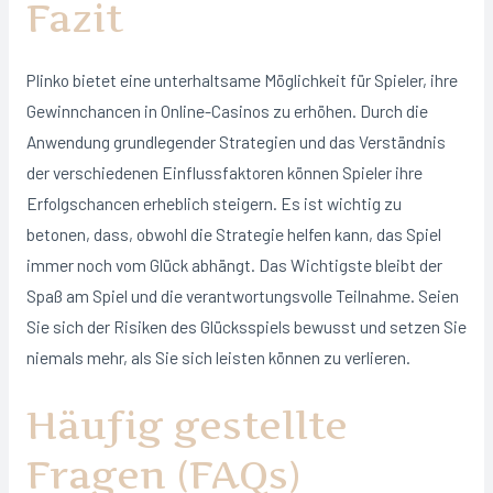
Fazit
Plinko bietet eine unterhaltsame Möglichkeit für Spieler, ihre
Gewinnchancen in Online-Casinos zu erhöhen. Durch die
Anwendung grundlegender Strategien und das Verständnis
der verschiedenen Einflussfaktoren können Spieler ihre
Erfolgschancen erheblich steigern. Es ist wichtig zu
betonen, dass, obwohl die Strategie helfen kann, das Spiel
immer noch vom Glück abhängt. Das Wichtigste bleibt der
Spaß am Spiel und die verantwortungsvolle Teilnahme. Seien
Sie sich der Risiken des Glücksspiels bewusst und setzen Sie
niemals mehr, als Sie sich leisten können zu verlieren.
Häufig gestellte
Fragen (FAQs)