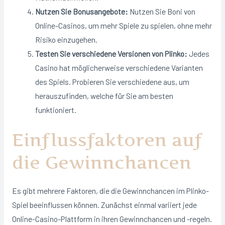
Nutzen Sie Bonusangebote:
Nutzen Sie Boni von
Online-Casinos, um mehr Spiele zu spielen, ohne mehr
Risiko einzugehen.
Testen Sie verschiedene Versionen von Plinko:
Jedes
Casino hat möglicherweise verschiedene Varianten
des Spiels. Probieren Sie verschiedene aus, um
herauszufinden, welche für Sie am besten
funktioniert.
Einflussfaktoren auf
die Gewinnchancen
Es gibt mehrere Faktoren, die die Gewinnchancen im Plinko-
Spiel beeinflussen können. Zunächst einmal variiert jede
Online-Casino-Plattform in ihren Gewinnchancen und -regeln.