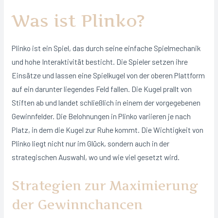
Was ist Plinko?
Plinko ist ein Spiel, das durch seine einfache Spielmechanik
und hohe Interaktivität besticht. Die Spieler setzen ihre
Einsätze und lassen eine Spielkugel von der oberen Plattform
auf ein darunter liegendes Feld fallen. Die Kugel prallt von
Stiften ab und landet schließlich in einem der vorgegebenen
Gewinnfelder. Die Belohnungen in Plinko variieren je nach
Platz, in dem die Kugel zur Ruhe kommt. Die Wichtigkeit von
Plinko liegt nicht nur im Glück, sondern auch in der
strategischen Auswahl, wo und wie viel gesetzt wird.
Strategien zur Maximierung
der Gewinnchancen