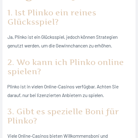
1. Ist Plinko ein reines
Glücksspiel?
Ja, Plinko ist ein Glücksspiel, jedoch können Strategien
genutzt werden, um die Gewinnchancen zu erhöhen.
2. Wo kann ich Plinko online
spielen?
Plinko ist in vielen Online-Casinos verfügbar. Achten Sie
darauf, nur bei lizenzierten Anbietern zu spielen.
3. Gibt es spezielle Boni für
Plinko?
Viele Online-Casinos bieten Willkommensboni und