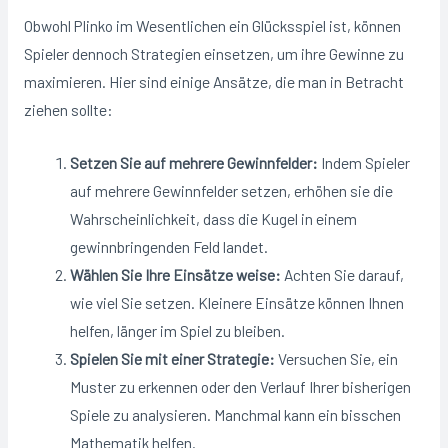
Obwohl Plinko im Wesentlichen ein Glücksspiel ist, können
Spieler dennoch Strategien einsetzen, um ihre Gewinne zu
maximieren. Hier sind einige Ansätze, die man in Betracht
ziehen sollte:
Setzen Sie auf mehrere Gewinnfelder:
Indem Spieler
auf mehrere Gewinnfelder setzen, erhöhen sie die
Wahrscheinlichkeit, dass die Kugel in einem
gewinnbringenden Feld landet.
Wählen Sie Ihre Einsätze weise:
Achten Sie darauf,
wie viel Sie setzen. Kleinere Einsätze können Ihnen
helfen, länger im Spiel zu bleiben.
Spielen Sie mit einer Strategie:
Versuchen Sie, ein
Muster zu erkennen oder den Verlauf Ihrer bisherigen
Spiele zu analysieren. Manchmal kann ein bisschen
Mathematik helfen.