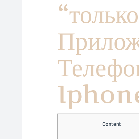
“только
Прилож
Телефо
Iphon
Content