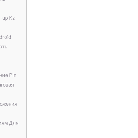
-up Kz
droid
ать
ние Pin
аговая
ложения
иям Для