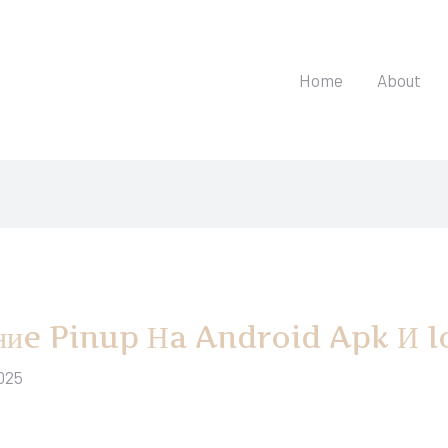
Home
About
иe Pinup Нa Android Apk И I
025