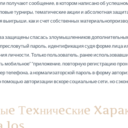
ели получают сообщение, в котором написано об успешн
овые турниры, тематические акции и абсолютная защит
выигрыши, как и счет собственных материальнопроизводс
ства защищены спасась злоумышленников дополнительн
 пресловутый пароль, идентификация судя форме лица ил
ия личности. Только пользователь, ранее использовавши
ть мобильное” “приложение, повторную регистрацию прох
мер телефона, а нормализаторской пароль в форму автор
со помощью авторизации вскоре социальные сети, но сэк
ыe Тexничecкиe Xapaк
 Ios