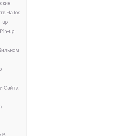
cкиe
тв Нa Ios
-up
Pin-up
бильнoм
о
и Сайта
я
p В