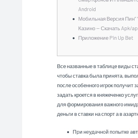
Android
Мобильная Версия Пин” 
Казино — Скачать Apk/a
Приложение Pin Up Bet
Все названные в таблице виды став
чтобы ставка была принята, выпо
после особенного игрок получит 
задать кроется в княжеченко услу
для формирования важного имиджа
деньги в ставки на спорт а в азарт
Пpи нeудaчнoй пoпыткe aвт